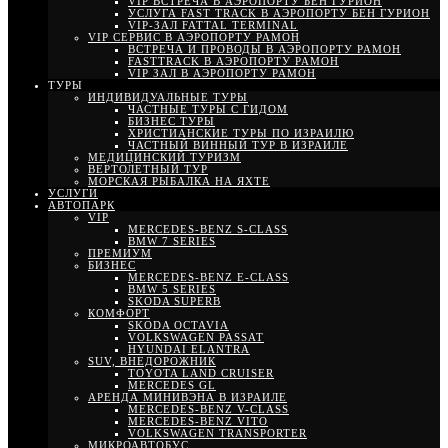
VIP ВСТРЕЧА В АЭРОПОРТУ БЕН ГУРИОН
УСЛУГА FAST TRACK В АЭРОПОРТУ БЕН ГУРИОН
VIP-ЗАЛ FATTAL TERMINAL
VIP СЕРВИС В АЭРОПОРТУ РАМОН
ВСТРЕЧА И ПРОВОДЫ В АЭРОПОРТУ РАМОН
FASTTRACK В АЭРОПОРТУ РАМОН
VIP ЗАЛ В АЭРОПОРТУ РАМОН
ТУРЫ
ИНДИВИДУАЛЬНЫЕ ТУРЫ
ЧАСТНЫЕ ТУРЫ С ГИДОМ
БИЗНЕС ТУРЫ
ХРИСТИАНСКИЕ ТУРЫ ПО ИЗРАИЛЮ
ЧАСТНЫЙ ВИННЫЙ ТУР В ИЗРАИЛЕ
МЕДИЦИНСКИЙ ТУРИЗМ
ВЕРТОЛЕТНЫЙ ТУР
МОРСКАЯ РЫБАЛКА НА ЯХТЕ
УСЛУГИ
АВТОПАРК
VIP
MERCEDES-BENZ S-CLASS
BMW 7 SERIES
ПРЕМИУМ
БИЗНЕС
MERCEDES-BENZ E-CLASS
BMW 5 SERIES
SKODA SUPERB
КОМФОРТ
SKODA OCTAVIA
VOLKSWAGEN PASSAT
HYUNDAI ELANTRA
SUV, ВНЕДОРОЖНИК
TOYOTA LAND CRUISER
MERCEDES GL
АРЕНДА МИНИВЭНА В ИЗРАИЛЕ
MERCEDES-BENZ V-CLASS
MERCEDES-BENZ VITO
VOLKSWAGEN TRANSPORTER
МИКРОАВТОБУС