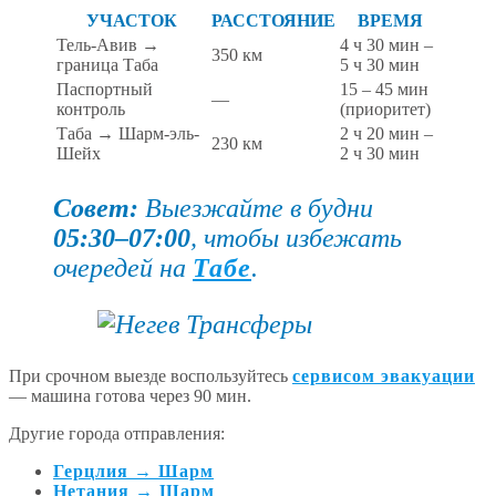
УЧАСТОК
РАССТОЯНИЕ
ВРЕМЯ
Тель-Авив →
4 ч 30 мин –
350 км
граница Таба
5 ч 30 мин
Паспортный
15 – 45 мин
—
контроль
(приоритет)
Таба → Шарм-эль-
2 ч 20 мин –
230 км
Шейх
2 ч 30 мин
Совет:
Выезжайте в будни
05:30–07:00
, чтобы избежать
очередей на
Табе
.
При срочном выезде воспользуйтесь
сервисом эвакуации
— машина готова через 90 мин.
Другие города отправления:
Герцлия → Шарм
Нетания → Шарм