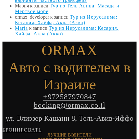
варианты частного трансфера
Мария
к записи
Тур из Тель Авива: Масада и
Мертвое море
ormax_developer
к записи
Тур из Иерусалима:
Кесария, Хайфа, Акра (Акко)
Maria
к записи
Тур из Иерусалима: Кесария,
Хайфа, Акра (Акко)
ORMAX
Авто с водителем в
Израиле
+972587970847
booking@ormax.co.il
ул. Элиэзер Кашани 8, Тель-Авив-Яффо
БРОНИРОВАТЬ
ЛУЧШИЕ ВОДИТЕЛИ