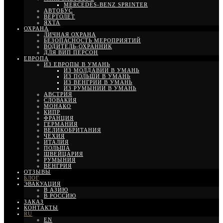
MERCEDES-BENZ SPRINTER
АВТОБУС
ВЕРТОЛЕТ
ЯХТА
ОХРАНА
ЛИЧНАЯ ОХРАНА
БЕЗОПАСНОСТЬ МЕРОПРИЯТИЙ
ВОДИТЕЛЬ-ОХРАННИК
ДЛЯ ВИП ПЕРСОН
ЕВРОПА
ИЗ ЕВРОПЫ В УМАНЬ
ИЗ МОЛДАВИИ В УМАНЬ
ИЗ ПОЛЬШИ В УМАНЬ
ИЗ ВЕНГРИИ В УМАНЬ
ИЗ РУМЫНИИ В УМАНЬ
АВСТРИЯ
СЛОВАКИЯ
МОНАКО
КИПР
ФРАНЦИЯ
ГЕРМАНИЯ
ВЕЛИКОБРИТАНИЯ
ЧЕХИЯ
ИТАЛИЯ
ПОЛЬША
ШВЕЙЦАРИЯ
РУМЫНИЯ
ВЕНГРИЯ
ОТЗЫВЫ
БЛОГ
ЭВАКУАЦИЯ
В АЗИЮ
В РОССИЮ
ЗАКАЗ
КОНТАКТЫ
RU
EN