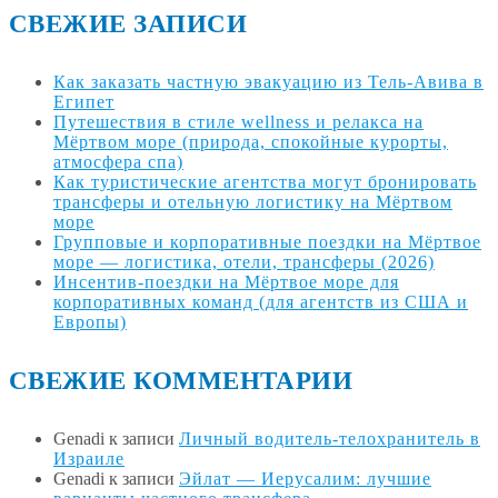
СВЕЖИЕ ЗАПИСИ
Как заказать частную эвакуацию из Тель-Авива в
Египет
Путешествия в стиле wellness и релакса на
Мёртвом море (природа, спокойные курорты,
атмосфера спа)
Как туристические агентства могут бронировать
трансферы и отельную логистику на Мёртвом
море
Групповые и корпоративные поездки на Мёртвое
море — логистика, отели, трансферы (2026)
Инсентив-поездки на Мёртвое море для
корпоративных команд (для агентств из США и
Европы)
СВЕЖИЕ КОММЕНТАРИИ
Genadi
к записи
Личный водитель-телохранитель в
Израиле
Genadi
к записи
Эйлат — Иерусалим: лучшие