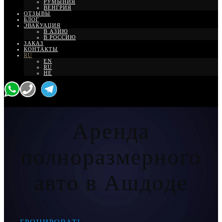
РУМЫНИЯ
ВЕНГРИЯ
ОТЗЫВЫ
БЛОГ
ЭВАКУАЦИЯ
В АЗИЮ
В РОССИЮ
ЗАКАЗ
КОНТАКТЫ
RU
EN
RU
HE
Аренда
полноразмерного
авто в Ашдоде