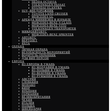
SKODA OCTAVIA
VOLKSWAGEN PASSAT
HYUNDAI ELANTRA
SUV, ВНЕДОРОЖНИК
TOYOTA LAND CRUISER
MERCEDES GL
АРЕНДА МИНИВЭНА В ИЗРАИЛЕ
MERCEDES-BENZ V-CLASS
MERCEDES-BENZ VITO
VOLKSWAGEN TRANSPORTER
МИКРОАВТОБУС
MERCEDES-BENZ SPRINTER
АВТОБУС
ВЕРТОЛЕТ
ЯХТА
ОХРАНА
ЛИЧНАЯ ОХРАНА
БЕЗОПАСНОСТЬ МЕРОПРИЯТИЙ
ВОДИТЕЛЬ-ОХРАННИК
ДЛЯ ВИП ПЕРСОН
ЕВРОПА
ИЗ ЕВРОПЫ В УМАНЬ
ИЗ МОЛДАВИИ В УМАНЬ
ИЗ ПОЛЬШИ В УМАНЬ
ИЗ ВЕНГРИИ В УМАНЬ
ИЗ РУМЫНИИ В УМАНЬ
АВСТРИЯ
СЛОВАКИЯ
МОНАКО
КИПР
ФРАНЦИЯ
ГЕРМАНИЯ
ВЕЛИКОБРИТАНИЯ
ЧЕХИЯ
ИТАЛИЯ
ПОЛЬША
ШВЕЙЦАРИЯ