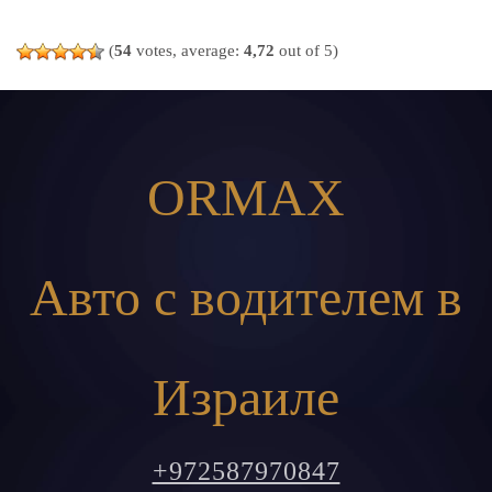
(
54
votes, average:
4,72
out of 5)
ORMAX
Авто с водителем в
Израиле
+972587970847