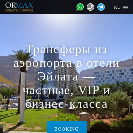
RU
Трансферы из
аэропорта в отели
Эйлата —
частные, VIP и
бизнес-класса
BOOKING