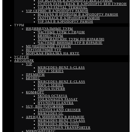
VIP ВСТРЕЧА В АЭРОПОРТУ БЕН ГУРИОН
УСЛУГА FAST TRACK В АЭРОПОРТУ БЕН ГУРИОН
VIP-ЗАЛ FATTAL TERMINAL
VIP СЕРВИС В АЭРОПОРТУ РАМОН
ВСТРЕЧА И ПРОВОДЫ В АЭРОПОРТУ РАМОН
FASTTRACK В АЭРОПОРТУ РАМОН
VIP ЗАЛ В АЭРОПОРТУ РАМОН
ТУРЫ
ИНДИВИДУАЛЬНЫЕ ТУРЫ
ЧАСТНЫЕ ТУРЫ С ГИДОМ
БИЗНЕС ТУРЫ
ХРИСТИАНСКИЕ ТУРЫ ПО ИЗРАИЛЮ
ЧАСТНЫЙ ВИННЫЙ ТУР В ИЗРАИЛЕ
МЕДИЦИНСКИЙ ТУРИЗМ
ВЕРТОЛЕТНЫЙ ТУР
МОРСКАЯ РЫБАЛКА НА ЯХТЕ
УСЛУГИ
АВТОПАРК
VIP
MERCEDES-BENZ S-CLASS
BMW 7 SERIES
ПРЕМИУМ
БИЗНЕС
MERCEDES-BENZ E-CLASS
BMW 5 SERIES
SKODA SUPERB
КОМФОРТ
SKODA OCTAVIA
VOLKSWAGEN PASSAT
HYUNDAI ELANTRA
SUV, ВНЕДОРОЖНИК
TOYOTA LAND CRUISER
MERCEDES GL
АРЕНДА МИНИВЭНА В ИЗРАИЛЕ
MERCEDES-BENZ V-CLASS
MERCEDES-BENZ VITO
VOLKSWAGEN TRANSPORTER
МИКРОАВТОБУС