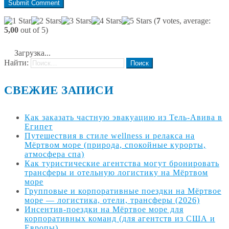
(
7
votes, average:
5,00
out of 5)
Загрузка...
Найти:
СВЕЖИЕ ЗАПИСИ
Как заказать частную эвакуацию из Тель-Авива в
Египет
Путешествия в стиле wellness и релакса на
Мёртвом море (природа, спокойные курорты,
атмосфера спа)
Как туристические агентства могут бронировать
трансферы и отельную логистику на Мёртвом
море
Групповые и корпоративные поездки на Мёртвое
море — логистика, отели, трансферы (2026)
Инсентив-поездки на Мёртвое море для
корпоративных команд (для агентств из США и
Европы)