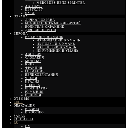
MERCEDES-BENZ SPRINTER
АВТОБУС
ВЕРТОЛЕТ
ЯХТА
ОХРАНА
ЛИЧНАЯ ОХРАНА
БЕЗОПАСНОСТЬ МЕРОПРИЯТИЙ
ВОДИТЕЛЬ-ОХРАННИК
ДЛЯ ВИП ПЕРСОН
ЕВРОПА
ИЗ ЕВРОПЫ В УМАНЬ
ИЗ МОЛДАВИИ В УМАНЬ
ИЗ ПОЛЬШИ В УМАНЬ
ИЗ ВЕНГРИИ В УМАНЬ
ИЗ РУМЫНИИ В УМАНЬ
АВСТРИЯ
СЛОВАКИЯ
МОНАКО
КИПР
ФРАНЦИЯ
ГЕРМАНИЯ
ВЕЛИКОБРИТАНИЯ
ЧЕХИЯ
ИТАЛИЯ
ПОЛЬША
ШВЕЙЦАРИЯ
РУМЫНИЯ
ВЕНГРИЯ
ОТЗЫВЫ
БЛОГ
ЭВАКУАЦИЯ
В АЗИЮ
В РОССИЮ
ЗАКАЗ
КОНТАКТЫ
RU
EN