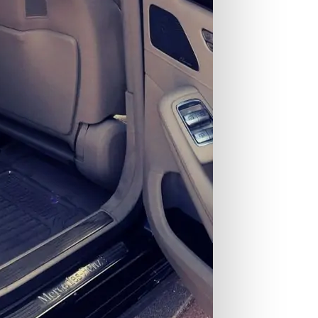
Ул
Пр
Ко
Си
би
те
класса