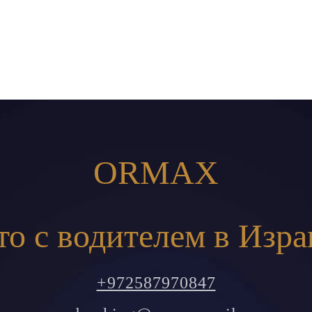
ORMAX
то с водителем в Изра
+972587970847