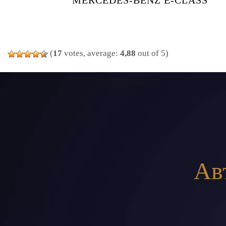
MERCEDES-BENZ E-CLASS
(
17
votes, average:
4,88
out of 5)
Ав