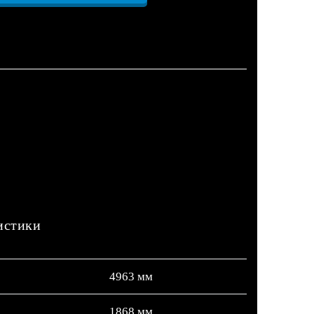
истики
4963 мм
1868 мм