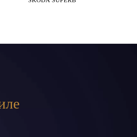
SKODA SUPERB
иле