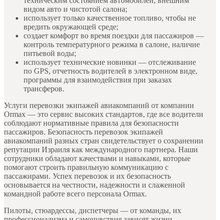
техническим состоянием автомобилей, внешним
видом авто и чистотой салона;
использует только качественное топливо, чтобы не
вредить окружающей среде;
создает комфорт во время поездки для пассажиров —
контроль температурного режима в салоне, наличие
питьевой воды;
использует технические новинки — отслеживание
по GPS, отчетность водителей в электронном виде,
программы для взаимодействия при заказах
трансферов.
Услуги
перевозки экипажей авиакомпаний от компании
Ormax — это сервис высоких стандартов, где все водители
соблюдают нормативные правила для безопасности
пассажиров. Безопасность перевозок экипажей
авиакомпаний разных стран свидетельствует о сохранении
репутации Израиля как международного партнера. Наши
сотрудники обладают качествами и навыками, которые
помогают строить правильную коммуникацию с
пассажирами. Успех перевозок и их безопасность
основывается на честности, надежности и слаженной
командной работе всего персонала Ormax.
Пилоты, стюардессы, диспетчеры — от команды, их
профессионализма и самочувствия зависят жизни