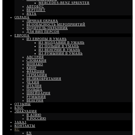
MERCEDES-BENZ SPRINTER
АВТОБУС
ВЕРТОЛЕТ
ЯХТА
ОХРАНА
ЛИЧНАЯ ОХРАНА
БЕЗОПАСНОСТЬ МЕРОПРИЯТИЙ
ВОДИТЕЛЬ-ОХРАННИК
ДЛЯ ВИП ПЕРСОН
ЕВРОПА
ИЗ ЕВРОПЫ В УМАНЬ
ИЗ МОЛДАВИИ В УМАНЬ
ИЗ ПОЛЬШИ В УМАНЬ
ИЗ ВЕНГРИИ В УМАНЬ
ИЗ РУМЫНИИ В УМАНЬ
АВСТРИЯ
СЛОВАКИЯ
МОНАКО
КИПР
ФРАНЦИЯ
ГЕРМАНИЯ
ВЕЛИКОБРИТАНИЯ
ЧЕХИЯ
ИТАЛИЯ
ПОЛЬША
ШВЕЙЦАРИЯ
РУМЫНИЯ
ВЕНГРИЯ
ОТЗЫВЫ
БЛОГ
ЭВАКУАЦИЯ
В АЗИЮ
В РОССИЮ
ЗАКАЗ
КОНТАКТЫ
RU
EN