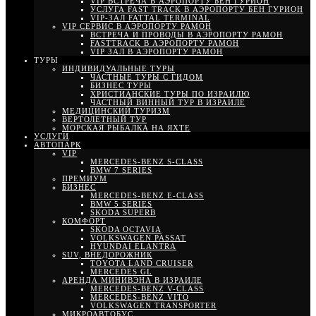
VIP ВСТРЕЧА В АЭРОПОРТУ БЕН ГУРИОН
УСЛУГА FAST TRACK В АЭРОПОРТУ БЕН ГУРИОН
VIP-ЗАЛ FATTAL TERMINAL
VIP СЕРВИС В АЭРОПОРТУ РАМОН
ВСТРЕЧА И ПРОВОДЫ В АЭРОПОРТУ РАМОН
FASTTRACK В АЭРОПОРТУ РАМОН
VIP ЗАЛ В АЭРОПОРТУ РАМОН
ТУРЫ
ИНДИВИДУАЛЬНЫЕ ТУРЫ
ЧАСТНЫЕ ТУРЫ С ГИДОМ
БИЗНЕС ТУРЫ
ХРИСТИАНСКИЕ ТУРЫ ПО ИЗРАИЛЮ
ЧАСТНЫЙ ВИННЫЙ ТУР В ИЗРАИЛЕ
МЕДИЦИНСКИЙ ТУРИЗМ
ВЕРТОЛЕТНЫЙ ТУР
МОРСКАЯ РЫБАЛКА НА ЯХТЕ
УСЛУГИ
АВТОПАРК
VIP
MERCEDES-BENZ S-CLASS
BMW 7 SERIES
ПРЕМИУМ
БИЗНЕС
MERCEDES-BENZ E-CLASS
BMW 5 SERIES
SKODA SUPERB
КОМФОРТ
SKODA OCTAVIA
VOLKSWAGEN PASSAT
HYUNDAI ELANTRA
SUV, ВНЕДОРОЖНИК
TOYOTA LAND CRUISER
MERCEDES GL
АРЕНДА МИНИВЭНА В ИЗРАИЛЕ
MERCEDES-BENZ V-CLASS
MERCEDES-BENZ VITO
VOLKSWAGEN TRANSPORTER
МИКРОАВТОБУС