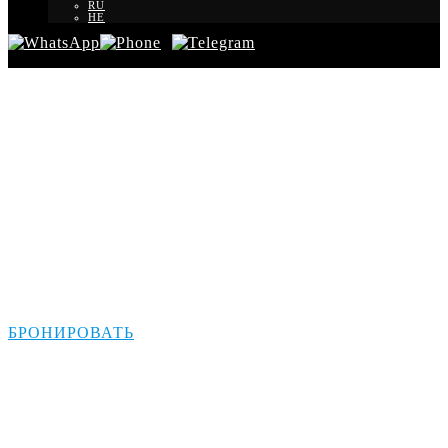
RU
HE
Трансфер из
Иерусалима до
границы Акаба
БРОНИРОВАТЬ