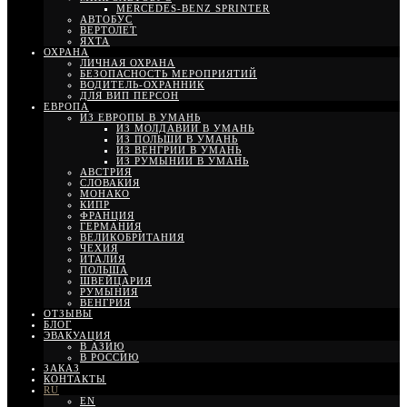
MERCEDES-BENZ SPRINTER
АВТОБУС
ВЕРТОЛЕТ
ЯХТА
ОХРАНА
ЛИЧНАЯ ОХРАНА
БЕЗОПАСНОСТЬ МЕРОПРИЯТИЙ
ВОДИТЕЛЬ-ОХРАННИК
ДЛЯ ВИП ПЕРСОН
ЕВРОПА
ИЗ ЕВРОПЫ В УМАНЬ
ИЗ МОЛДАВИИ В УМАНЬ
ИЗ ПОЛЬШИ В УМАНЬ
ИЗ ВЕНГРИИ В УМАНЬ
ИЗ РУМЫНИИ В УМАНЬ
АВСТРИЯ
СЛОВАКИЯ
МОНАКО
КИПР
ФРАНЦИЯ
ГЕРМАНИЯ
ВЕЛИКОБРИТАНИЯ
ЧЕХИЯ
ИТАЛИЯ
ПОЛЬША
ШВЕЙЦАРИЯ
РУМЫНИЯ
ВЕНГРИЯ
ОТЗЫВЫ
БЛОГ
ЭВАКУАЦИЯ
В АЗИЮ
В РОССИЮ
ЗАКАЗ
КОНТАКТЫ
RU
EN