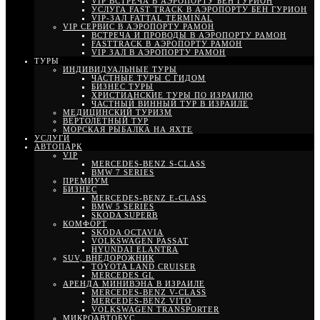
VIP ВСТРЕЧА В АЭРОПОРТУ БЕН ГУРИОН
УСЛУГА FAST TRACK В АЭРОПОРТУ БЕН ГУРИОН
VIP-ЗАЛ FATTAL TERMINAL
VIP СЕРВИС В АЭРОПОРТУ РАМОН
ВСТРЕЧА И ПРОВОДЫ В АЭРОПОРТУ РАМОН
FASTTRACK В АЭРОПОРТУ РАМОН
VIP ЗАЛ В АЭРОПОРТУ РАМОН
ТУРЫ
ИНДИВИДУАЛЬНЫЕ ТУРЫ
ЧАСТНЫЕ ТУРЫ С ГИДОМ
БИЗНЕС ТУРЫ
ХРИСТИАНСКИЕ ТУРЫ ПО ИЗРАИЛЮ
ЧАСТНЫЙ ВИННЫЙ ТУР В ИЗРАИЛЕ
МЕДИЦИНСКИЙ ТУРИЗМ
ВЕРТОЛЕТНЫЙ ТУР
МОРСКАЯ РЫБАЛКА НА ЯХТЕ
УСЛУГИ
АВТОПАРК
VIP
MERCEDES-BENZ S-CLASS
BMW 7 SERIES
ПРЕМИУМ
БИЗНЕС
MERCEDES-BENZ E-CLASS
BMW 5 SERIES
SKODA SUPERB
КОМФОРТ
SKODA OCTAVIA
VOLKSWAGEN PASSAT
HYUNDAI ELANTRA
SUV, ВНЕДОРОЖНИК
TOYOTA LAND CRUISER
MERCEDES GL
АРЕНДА МИНИВЭНА В ИЗРАИЛЕ
MERCEDES-BENZ V-CLASS
MERCEDES-BENZ VITO
VOLKSWAGEN TRANSPORTER
МИКРОАВТОБУС