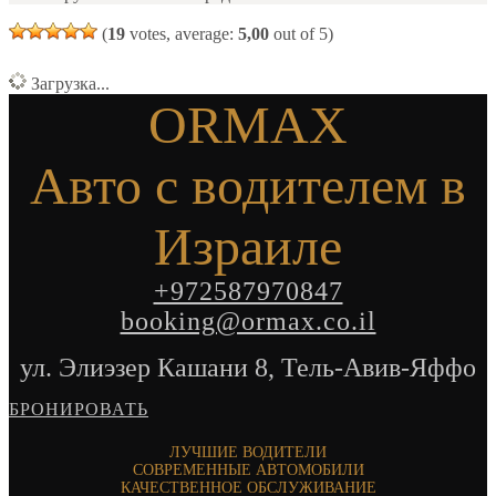
(
19
votes, average:
5,00
out of 5)
Загрузка...
ORMAX
Авто с водителем в
Израиле
+972587970847
booking@ormax.co.il
ул. Элиэзер Кашани 8, Тель-Авив-Яффо
БРОНИРОВАТЬ
ЛУЧШИЕ ВОДИТЕЛИ
СОВРЕМЕННЫЕ АВТОМОБИЛИ
КАЧЕСТВЕННОЕ ОБСЛУЖИВАНИЕ