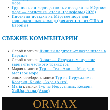
море
Групповые и корпоративные поездки на Мёртвое
море — логистика, отели, трансферы (2026)
Инсентив-поездки на Мёртвое море для
корпоративных команд (для агентств из США и
Европы)
СВЕЖИЕ КОММЕНТАРИИ
Genadi
к записи
Личный водитель-телохранитель в
Израиле
Genadi
к записи
Эйлат — Иерусалим: лучшие
варианты частного трансфера
Мария
к записи
Тур из Тель Авива: Масада и
Мертвое море
ormax_developer
к записи
Тур из Иерусалима:
Кесария, Хайфа, Акра (Акко)
Maria
к записи
Тур из Иерусалима: Кесария,
Хайфа, Акра (Акко)
ORMAX