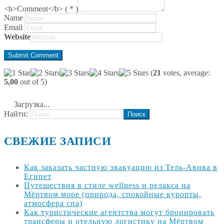
<b>Comment</b> ( * )
Name
Email
Website
(
21
votes, average:
5,00
out of 5)
Загрузка...
Найти:
СВЕЖИЕ ЗАПИСИ
Как заказать частную эвакуацию из Тель-Авива в
Египет
Путешествия в стиле wellness и релакса на
Мёртвом море (природа, спокойные курорты,
атмосфера спа)
Как туристические агентства могут бронировать
трансферы и отельную логистику на Мёртвом