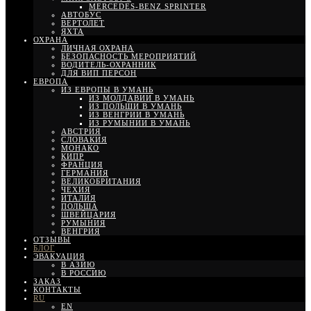
MERCEDES-BENZ SPRINTER
АВТОБУС
ВЕРТОЛЕТ
ЯХТА
ОХРАНА
ЛИЧНАЯ ОХРАНА
БЕЗОПАСНОСТЬ МЕРОПРИЯТИЙ
ВОДИТЕЛЬ-ОХРАННИК
ДЛЯ ВИП ПЕРСОН
ЕВРОПА
ИЗ ЕВРОПЫ В УМАНЬ
ИЗ МОЛДАВИИ В УМАНЬ
ИЗ ПОЛЬШИ В УМАНЬ
ИЗ ВЕНГРИИ В УМАНЬ
ИЗ РУМЫНИИ В УМАНЬ
АВСТРИЯ
СЛОВАКИЯ
МОНАКО
КИПР
ФРАНЦИЯ
ГЕРМАНИЯ
ВЕЛИКОБРИТАНИЯ
ЧЕХИЯ
ИТАЛИЯ
ПОЛЬША
ШВЕЙЦАРИЯ
РУМЫНИЯ
ВЕНГРИЯ
ОТЗЫВЫ
БЛОГ
ЭВАКУАЦИЯ
В АЗИЮ
В РОССИЮ
ЗАКАЗ
КОНТАКТЫ
RU
EN