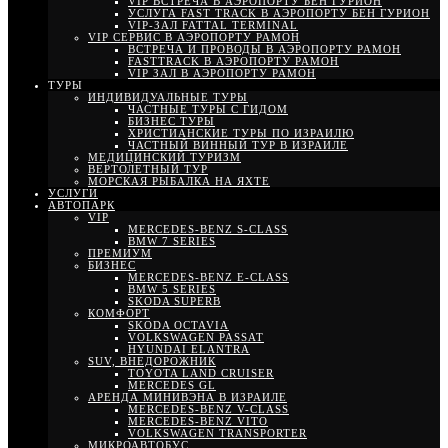
VIP ВСТРЕЧА В АЭРОПОРТУ БЕН ГУРИОН
УСЛУГА FAST TRACK В АЭРОПОРТУ БЕН ГУРИОН
VIP-ЗАЛ FATTAL TERMINAL
VIP СЕРВИС В АЭРОПОРТУ РАМОН
ВСТРЕЧА И ПРОВОДЫ В АЭРОПОРТУ РАМОН
FASTTRACK В АЭРОПОРТУ РАМОН
VIP ЗАЛ В АЭРОПОРТУ РАМОН
ТУРЫ
ИНДИВИДУАЛЬНЫЕ ТУРЫ
ЧАСТНЫЕ ТУРЫ С ГИДОМ
БИЗНЕС ТУРЫ
ХРИСТИАНСКИЕ ТУРЫ ПО ИЗРАИЛЮ
ЧАСТНЫЙ ВИННЫЙ ТУР В ИЗРАИЛЕ
МЕДИЦИНСКИЙ ТУРИЗМ
ВЕРТОЛЕТНЫЙ ТУР
МОРСКАЯ РЫБАЛКА НА ЯХТЕ
УСЛУГИ
АВТОПАРК
VIP
MERCEDES-BENZ S-CLASS
BMW 7 SERIES
ПРЕМИУМ
БИЗНЕС
MERCEDES-BENZ E-CLASS
BMW 5 SERIES
SKODA SUPERB
КОМФОРТ
SKODA OCTAVIA
VOLKSWAGEN PASSAT
HYUNDAI ELANTRA
SUV, ВНЕДОРОЖНИК
TOYOTA LAND CRUISER
MERCEDES GL
АРЕНДА МИНИВЭНА В ИЗРАИЛЕ
MERCEDES-BENZ V-CLASS
MERCEDES-BENZ VITO
VOLKSWAGEN TRANSPORTER
МИКРОАВТОБУС