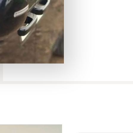
Помощь на границе
Возможность организ
Акаба или Петра
)