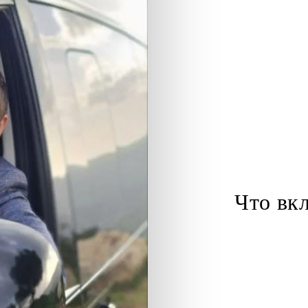
гран
пограничного переход
Что вк
Выезд из любой точки
Поездка в
частном ав
Место для багажа и р