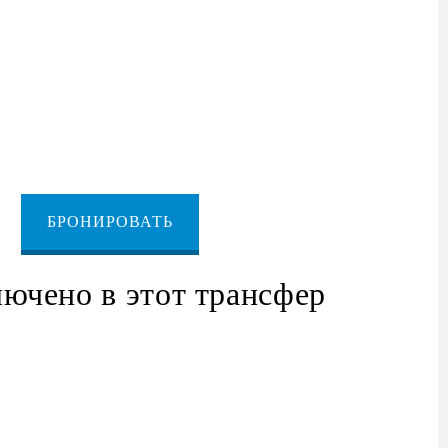
ицу между Израилем и Иорданией через Акаба
трансфер из Ашкелона
до
а Акаба
БРОНИРОВАТЬ
лючено в этот трансфер
 Ашкелона (гостиница, дом, аэропорт)
то с кондиционером и водителем
учной клади