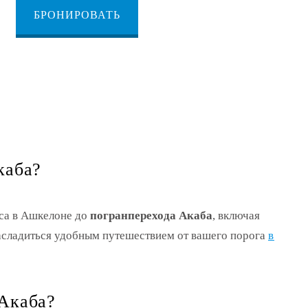
БРОНИРОВАТЬ
каба?
са в Ашкелоне до
погранперехода Акаба
, включая
насладиться удобным путешествием от вашего порога
в
 Акаба?