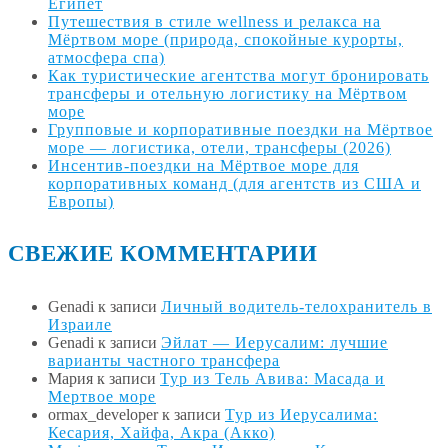
Египет
Путешествия в стиле wellness и релакса на
Мёртвом море (природа, спокойные курорты,
атмосфера спа)
Как туристические агентства могут бронировать
трансферы и отельную логистику на Мёртвом
море
Групповые и корпоративные поездки на Мёртвое
море — логистика, отели, трансферы (2026)
Инсентив-поездки на Мёртвое море для
корпоративных команд (для агентств из США и
Европы)
СВЕЖИЕ КОММЕНТАРИИ
Genadi
к записи
Личный водитель-телохранитель в
Израиле
Genadi
к записи
Эйлат — Иерусалим: лучшие
варианты частного трансфера
Мария
к записи
Тур из Тель Авива: Масада и
Мертвое море
ormax_developer
к записи
Тур из Иерусалима:
Кесария, Хайфа, Акра (Акко)