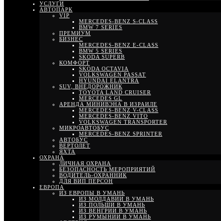
УСЛУГИ
АВТОПАРК
VIP
MERCEDES-BENZ S-CLASS
BMW 7 SERIES
ПРЕМИУМ
БИЗНЕС
MERCEDES-BENZ E-CLASS
BMW 5 SERIES
SKODA SUPERB
КОМФОРТ
SKODA OCTAVIA
VOLKSWAGEN PASSAT
HYUNDAI ELANTRA
SUV, ВНЕДОРОЖНИК
TOYOTA LAND CRUISER
MERCEDES GL
АРЕНДА МИНИВЭНА В ИЗРАИЛЕ
MERCEDES-BENZ V-CLASS
MERCEDES-BENZ VITO
VOLKSWAGEN TRANSPORTER
МИКРОАВТОБУС
MERCEDES-BENZ SPRINTER
АВТОБУС
ВЕРТОЛЕТ
ЯХТА
ОХРАНА
ЛИЧНАЯ ОХРАНА
БЕЗОПАСНОСТЬ МЕРОПРИЯТИЙ
ВОДИТЕЛЬ-ОХРАННИК
ДЛЯ ВИП ПЕРСОН
ЕВРОПА
ИЗ ЕВРОПЫ В УМАНЬ
ИЗ МОЛДАВИИ В УМАНЬ
ИЗ ПОЛЬШИ В УМАНЬ
ИЗ ВЕНГРИИ В УМАНЬ
ИЗ РУМЫНИИ В УМАНЬ