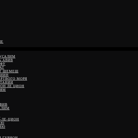
ЛЕ
РУСАЛИМ
Ь АВИВ
ЙФУ
АТ
ЙТ ШЕМЕШ
ДИИН
ЕРТВОГО МОРЯ
ЕТАНИИ
ШОН ЛЕ ЦИОН
 ЯМ
АВИВ
АЛИМ
М
-ЛЕ-ЦИОН
ИЮ
НИЮ
Н ГУРИОН