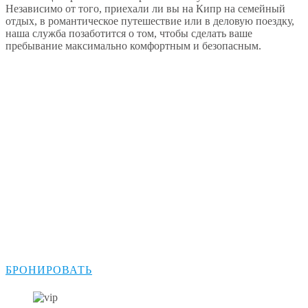
Независимо от того, приехали ли вы на Кипр на семейный
отдых, в романтическое путешествие или в деловую поездку,
наша служба позаботится о том, чтобы сделать ваше
пребывание максимально комфортным и безопасным.
Разнообразие и качество:
Большой автопарк в вашем
распоряжении
Наш разнообразный автопарк рассчитан на
любые предпочтения и размеры групп. Каждый
автомобиль, от роскошных седанов до
просторных микроавтобусов, обслуживается по
самым высоким стандартам, обеспечивая вашу
безопасность и комфорт на протяжении всего
путешествия.
БРОНИРОВАТЬ