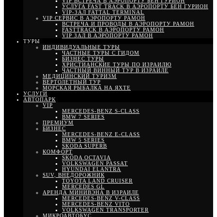
VIP ВСТРЕЧА В АЭРОПОРТУ БЕН ГУРИОН
УСЛУГА FAST TRACK В АЭРОПОРТУ БЕН ГУРИОН
VIP-ЗАЛ FATTAL TERMINAL
VIP СЕРВИС В АЭРОПОРТУ РАМОН
ВСТРЕЧА И ПРОВОДЫ В АЭРОПОРТУ РАМОН
FASTTRACK В АЭРОПОРТУ РАМОН
VIP ЗАЛ В АЭРОПОРТУ РАМОН
ТУРЫ
ИНДИВИДУАЛЬНЫЕ ТУРЫ
ЧАСТНЫЕ ТУРЫ С ГИДОМ
БИЗНЕС ТУРЫ
ХРИСТИАНСКИЕ ТУРЫ ПО ИЗРАИЛЮ
ЧАСТНЫЙ ВИННЫЙ ТУР В ИЗРАИЛЕ
МЕДИЦИНСКИЙ ТУРИЗМ
ВЕРТОЛЕТНЫЙ ТУР
МОРСКАЯ РЫБАЛКА НА ЯХТЕ
УСЛУГИ
АВТОПАРК
VIP
MERCEDES-BENZ S-CLASS
BMW 7 SERIES
ПРЕМИУМ
БИЗНЕС
MERCEDES-BENZ E-CLASS
BMW 5 SERIES
SKODA SUPERB
КОМФОРТ
SKODA OCTAVIA
VOLKSWAGEN PASSAT
HYUNDAI ELANTRA
SUV, ВНЕДОРОЖНИК
TOYOTA LAND CRUISER
MERCEDES GL
АРЕНДА МИНИВЭНА В ИЗРАИЛЕ
MERCEDES-BENZ V-CLASS
MERCEDES-BENZ VITO
VOLKSWAGEN TRANSPORTER
МИКРОАВТОБУС