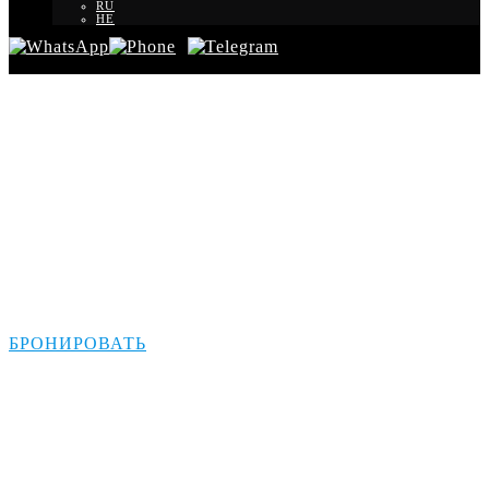
RU
HE
Трансфер из аэропорта
Пафоса для
израильтян
БРОНИРОВАТЬ