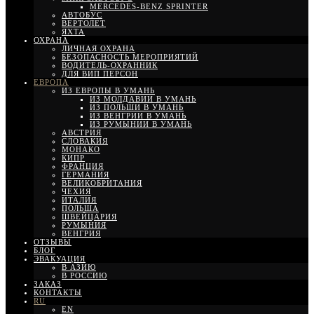
MERCEDES-BENZ SPRINTER
АВТОБУС
ВЕРТОЛЕТ
ЯХТА
ОХРАНА
ЛИЧНАЯ ОХРАНА
БЕЗОПАСНОСТЬ МЕРОПРИЯТИЙ
ВОДИТЕЛЬ-ОХРАННИК
ДЛЯ ВИП ПЕРСОН
ЕВРОПА
ИЗ ЕВРОПЫ В УМАНЬ
ИЗ МОЛДАВИИ В УМАНЬ
ИЗ ПОЛЬШИ В УМАНЬ
ИЗ ВЕНГРИИ В УМАНЬ
ИЗ РУМЫНИИ В УМАНЬ
АВСТРИЯ
СЛОВАКИЯ
МОНАКО
КИПР
ФРАНЦИЯ
ГЕРМАНИЯ
ВЕЛИКОБРИТАНИЯ
ЧЕХИЯ
ИТАЛИЯ
ПОЛЬША
ШВЕЙЦАРИЯ
РУМЫНИЯ
ВЕНГРИЯ
ОТЗЫВЫ
БЛОГ
ЭВАКУАЦИЯ
В АЗИЮ
В РОССИЮ
ЗАКАЗ
КОНТАКТЫ
RU
EN