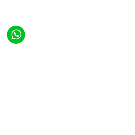
(
50
votes, average:
4,44
out of 5)
ORMAX
Авто с водителем в