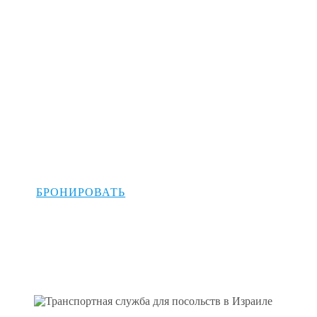
трансфер
Бен Гурион
аэропорт –
Нетания
БРОНИРОВАТЬ