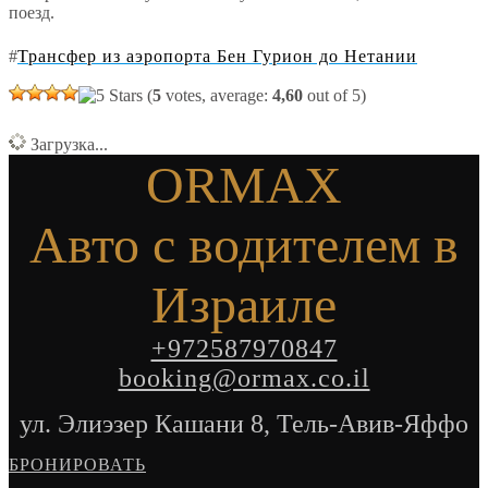
поезд.
#
Трансфер из аэропорта Бен Гурион до Нетании
(
5
votes, average:
4,60
out of 5)
Загрузка...
ORMAX
Авто с водителем в
Израиле
+972587970847
booking@ormax.co.il
ул. Элиэзер Кашани 8, Тель-Авив-Яффо
БРОНИРОВАТЬ