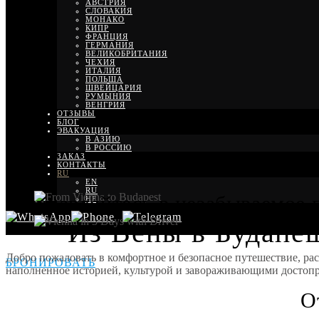
АВСТРИЯ
СЛОВАКИЯ
МОНАКО
КИПР
ФРАНЦИЯ
ГЕРМАНИЯ
ВЕЛИКОБРИТАНИЯ
ЧЕХИЯ
ИТАЛИЯ
ПОЛЬША
ШВЕЙЦАРИЯ
РУМЫНИЯ
ВЕНГРИЯ
ОТЗЫВЫ
БЛОГ
ЭВАКУАЦИЯ
В АЗИЮ
В РОССИЮ
ЗАКАЗ
КОНТАКТЫ
RU
EN
RU
Отправляйтесь в незабываемое 
HE
Из Вены в Будапеш
Добро пожаловать в комфортное и безопасное путешествие, ра
БРОНИРОВАТЬ
наполненное историей, культурой и завораживающими достоп
О