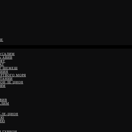
ЛЕ
РУСАЛИМ
Ь АВИВ
ЙФУ
АТ
ЙТ ШЕМЕШ
ДИИН
ЕРТВОГО МОРЯ
ЕТАНИИ
ШОН ЛЕ ЦИОН
 ЯМ
АВИВ
АЛИМ
М
-ЛЕ-ЦИОН
ИЮ
НИЮ
Н ГУРИОН