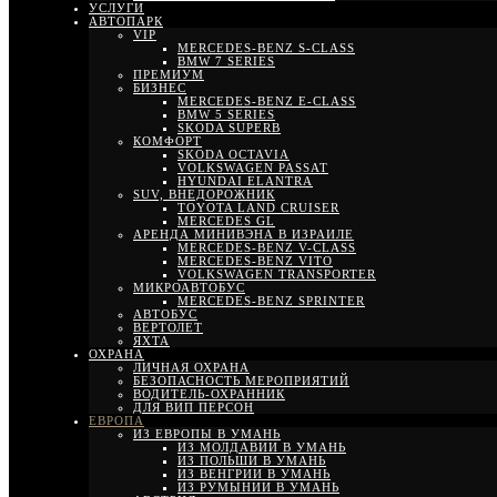
УСЛУГИ
АВТОПАРК
VIP
MERCEDES-BENZ S-CLASS
BMW 7 SERIES
ПРЕМИУМ
БИЗНЕС
MERCEDES-BENZ E-CLASS
BMW 5 SERIES
SKODA SUPERB
КОМФОРТ
SKODA OCTAVIA
VOLKSWAGEN PASSAT
HYUNDAI ELANTRA
SUV, ВНЕДОРОЖНИК
TOYOTA LAND CRUISER
MERCEDES GL
АРЕНДА МИНИВЭНА В ИЗРАИЛЕ
MERCEDES-BENZ V-CLASS
MERCEDES-BENZ VITO
VOLKSWAGEN TRANSPORTER
МИКРОАВТОБУС
MERCEDES-BENZ SPRINTER
АВТОБУС
ВЕРТОЛЕТ
ЯХТА
ОХРАНА
ЛИЧНАЯ ОХРАНА
БЕЗОПАСНОСТЬ МЕРОПРИЯТИЙ
ВОДИТЕЛЬ-ОХРАННИК
ДЛЯ ВИП ПЕРСОН
ЕВРОПА
ИЗ ЕВРОПЫ В УМАНЬ
ИЗ МОЛДАВИИ В УМАНЬ
ИЗ ПОЛЬШИ В УМАНЬ
ИЗ ВЕНГРИИ В УМАНЬ
ИЗ РУМЫНИИ В УМАНЬ