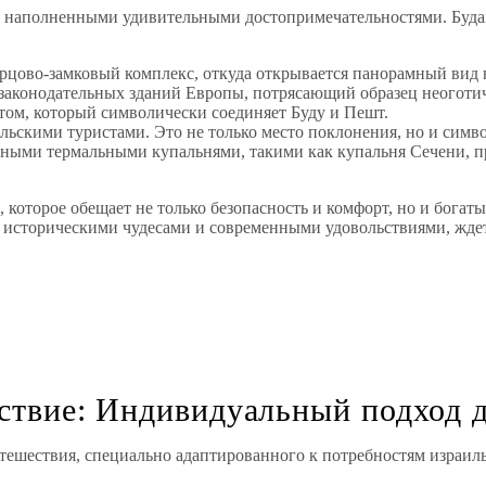
 наполненными удивительными достопримечательностями. Будапе
цово-замковый комплекс, откуда открывается панорамный вид н
законодательных зданий Европы, потрясающий образец неоготи
ом, который символически соединяет Буду и Пешт.
льскими туристами. Это не только место поклонения, но и симв
бными термальными купальнями, такими как купальня Сечени, 
, которое обещает не только безопасность и комфорт, но и бога
историческими чудесами и современными удовольствиями, ждет 
ствие: Индивидуальный подход д
тешествия, специально адаптированного к потребностям израил