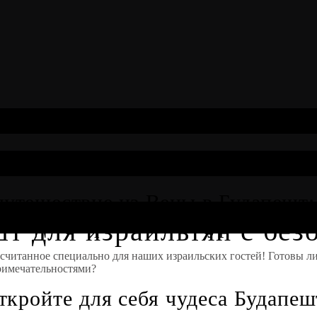
путешествие из Вены в Будапешт
для израильских туристов
т для израильтян с бе
ссчитанное специально для наших израильских гостей! Готовы л
римечательностями?
ткройте для себя чудеса Будапеш