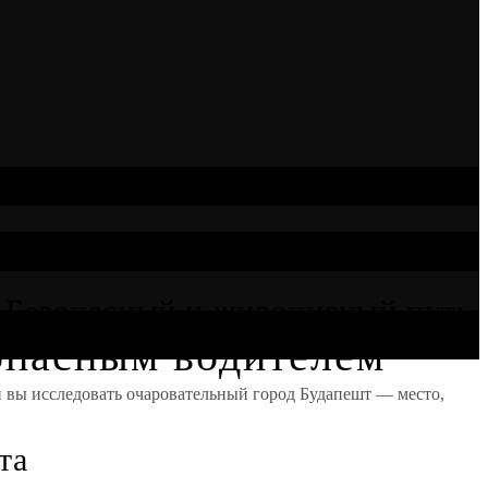
: Безопасный и живописный путь
зопасным водителем
и вы исследовать очаровательный город Будапешт — место,
та