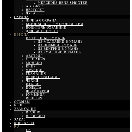
MERCEDES-BENZ SPRINTER
АВТОБУС
ВЕРТОЛЕТ
ЯХТА
ОХРАНА
ЛИЧНАЯ ОХРАНА
БЕЗОПАСНОСТЬ МЕРОПРИЯТИЙ
ВОДИТЕЛЬ-ОХРАННИК
ДЛЯ ВИП ПЕРСОН
ЕВРОПА
ИЗ ЕВРОПЫ В УМАНЬ
ИЗ МОЛДАВИИ В УМАНЬ
ИЗ ПОЛЬШИ В УМАНЬ
ИЗ ВЕНГРИИ В УМАНЬ
ИЗ РУМЫНИИ В УМАНЬ
АВСТРИЯ
СЛОВАКИЯ
МОНАКО
КИПР
ФРАНЦИЯ
ГЕРМАНИЯ
ВЕЛИКОБРИТАНИЯ
ЧЕХИЯ
ИТАЛИЯ
ПОЛЬША
ШВЕЙЦАРИЯ
РУМЫНИЯ
ВЕНГРИЯ
ОТЗЫВЫ
БЛОГ
ЭВАКУАЦИЯ
В АЗИЮ
В РОССИЮ
ЗАКАЗ
КОНТАКТЫ
RU
EN