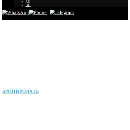
RU
HE
Трансфер из аэропорта
Ларнаки для
израильтян
БРОНИРОВАТЬ