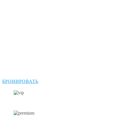
Разнообразие и качество:
Большой автопарк в вашем
распоряжении
Наш разнообразный автопарк рассчитан на
любые предпочтения и размеры групп. Каждый
автомобиль, от роскошных седанов до
просторных микроавтобусов, обслуживается по
самым высоким стандартам, обеспечивая вашу
безопасность и комфорт на протяжении всего
путешествия.
БРОНИРОВАТЬ
VIP-АВТОМОБИЛЬ
АВТОМОБИЛЬ ПРЕМИУМ-КЛАССА