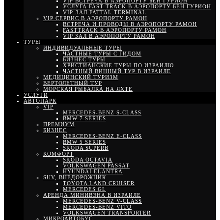
VIP ВСТРЕЧА В АЭРОПОРТУ БЕН ГУРИОН
УСЛУГА FAST TRACK В АЭРОПОРТУ БЕН ГУРИОН
VIP-ЗАЛ FATTAL TERMINAL
VIP СЕРВИС В АЭРОПОРТУ РАМОН
ВСТРЕЧА И ПРОВОДЫ В АЭРОПОРТУ РАМОН
FASTTRACK В АЭРОПОРТУ РАМОН
VIP ЗАЛ В АЭРОПОРТУ РАМОН
ТУРЫ
ИНДИВИДУАЛЬНЫЕ ТУРЫ
ЧАСТНЫЕ ТУРЫ С ГИДОМ
БИЗНЕС ТУРЫ
ХРИСТИАНСКИЕ ТУРЫ ПО ИЗРАИЛЮ
ЧАСТНЫЙ ВИННЫЙ ТУР В ИЗРАИЛЕ
МЕДИЦИНСКИЙ ТУРИЗМ
ВЕРТОЛЕТНЫЙ ТУР
МОРСКАЯ РЫБАЛКА НА ЯХТЕ
УСЛУГИ
АВТОПАРК
VIP
MERCEDES-BENZ S-CLASS
BMW 7 SERIES
ПРЕМИУМ
БИЗНЕС
MERCEDES-BENZ E-CLASS
BMW 5 SERIES
SKODA SUPERB
КОМФОРТ
SKODA OCTAVIA
VOLKSWAGEN PASSAT
HYUNDAI ELANTRA
SUV, ВНЕДОРОЖНИК
TOYOTA LAND CRUISER
MERCEDES GL
АРЕНДА МИНИВЭНА В ИЗРАИЛЕ
MERCEDES-BENZ V-CLASS
MERCEDES-BENZ VITO
VOLKSWAGEN TRANSPORTER
МИКРОАВТОБУС