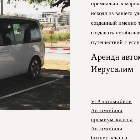
премиальных марок
исходя из вашего у
созданный именно т
создавать незабыва
путешествий с усл
Аренда авто
Иерусалим
VIP автомобили
Автомобили
премиум-класса
Автомобили
бизнес-класса