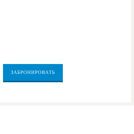
 — Иерусалим
из Метулы в
ЗАБРОНИРОВАТЬ