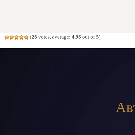
(
26
votes, average:
4,96
out of 5)
Ав