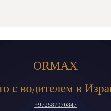
ORMAX
то с водителем в Изра
+972587970847