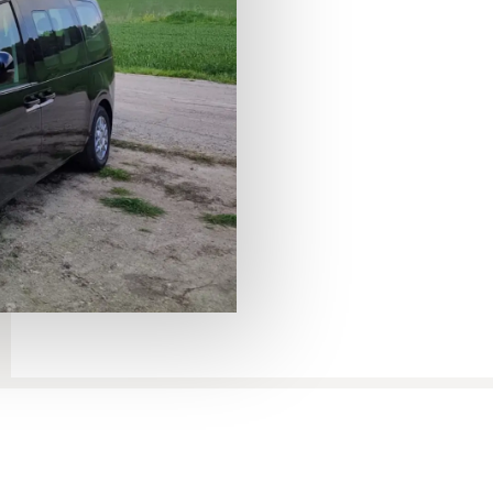
трансфер Метула
Иерусалим