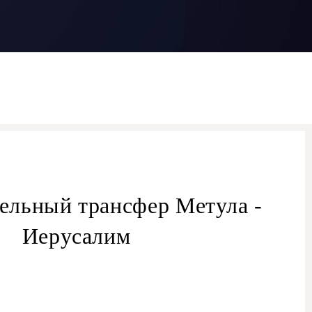
ельный трансфер Метула -
Иерусалим
трансферу из