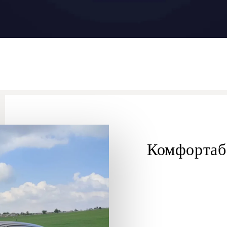
Комфортаб
Метулы