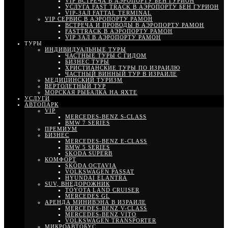
VIP ВСТРЕЧА В АЭРОПОРТУ БЕН ГУРИОН
УСЛУГА FAST TRACK В АЭРОПОРТУ БЕН ГУРИОН
VIP-ЗАЛ FATTAL TERMINAL
VIP СЕРВИС В АЭРОПОРТУ РАМОН
ВСТРЕЧА И ПРОВОДЫ В АЭРОПОРТУ РАМОН
FASTTRACK В АЭРОПОРТУ РАМОН
VIP ЗАЛ В АЭРОПОРТУ РАМОН
ТУРЫ
ИНДИВИДУАЛЬНЫЕ ТУРЫ
ЧАСТНЫЕ ТУРЫ С ГИДОМ
БИЗНЕС ТУРЫ
ХРИСТИАНСКИЕ ТУРЫ ПО ИЗРАИЛЮ
ЧАСТНЫЙ ВИННЫЙ ТУР В ИЗРАИЛЕ
МЕДИЦИНСКИЙ ТУРИЗМ
ВЕРТОЛЕТНЫЙ ТУР
МОРСКАЯ РЫБАЛКА НА ЯХТЕ
УСЛУГИ
АВТОПАРК
VIP
MERCEDES-BENZ S-CLASS
BMW 7 SERIES
ПРЕМИУМ
БИЗНЕС
MERCEDES-BENZ E-CLASS
BMW 5 SERIES
SKODA SUPERB
КОМФОРТ
SKODA OCTAVIA
VOLKSWAGEN PASSAT
HYUNDAI ELANTRA
SUV, ВНЕДОРОЖНИК
TOYOTA LAND CRUISER
MERCEDES GL
АРЕНДА МИНИВЭНА В ИЗРАИЛЕ
MERCEDES-BENZ V-CLASS
MERCEDES-BENZ VITO
VOLKSWAGEN TRANSPORTER
МИКРОАВТОБУС