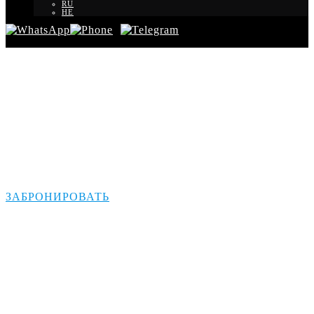
RU
HE
Трансфер из
Метулы в Эйлат
ЗАБРОНИРОВАТЬ