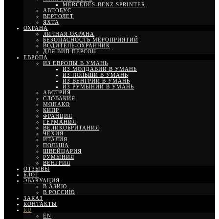
MERCEDES-BENZ SPRINTER
АВТОБУС
ВЕРТОЛЕТ
ЯХТА
ОХРАНА
ЛИЧНАЯ ОХРАНА
БЕЗОПАСНОСТЬ МЕРОПРИЯТИЙ
ВОДИТЕЛЬ-ОХРАННИК
ДЛЯ ВИП ПЕРСОН
ЕВРОПА
ИЗ ЕВРОПЫ В УМАНЬ
ИЗ МОЛДАВИИ В УМАНЬ
ИЗ ПОЛЬШИ В УМАНЬ
ИЗ ВЕНГРИИ В УМАНЬ
ИЗ РУМЫНИИ В УМАНЬ
АВСТРИЯ
СЛОВАКИЯ
МОНАКО
КИПР
ФРАНЦИЯ
ГЕРМАНИЯ
ВЕЛИКОБРИТАНИЯ
ЧЕХИЯ
ИТАЛИЯ
ПОЛЬША
ШВЕЙЦАРИЯ
РУМЫНИЯ
ВЕНГРИЯ
ОТЗЫВЫ
БЛОГ
ЭВАКУАЦИЯ
В АЗИЮ
В РОССИЮ
ЗАКАЗ
КОНТАКТЫ
RU
EN