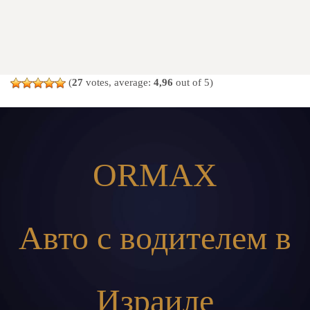
(
27
votes, average:
4,96
out of 5)
ORMAX
Авто с водителем в
Израиле