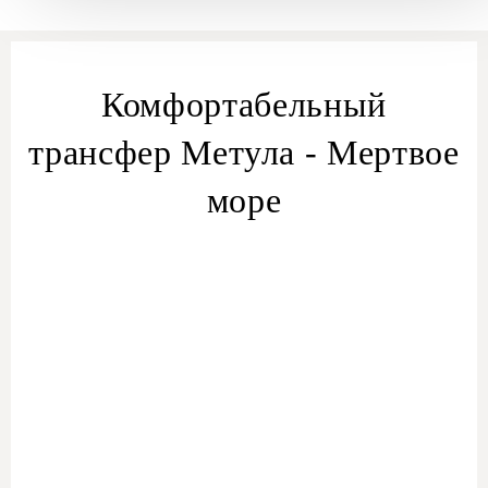
Комфортабельный
трансфер Метула - Мертвое
море
трансферу из Метулы
трансфер Метула — Мертвое море