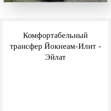
Комфортабельный
трансфер Йокнеам-Илит -
Эйлат
трансферу из Йокнеам-Илит
трансфер Йокнеам-Илит — Эйлат