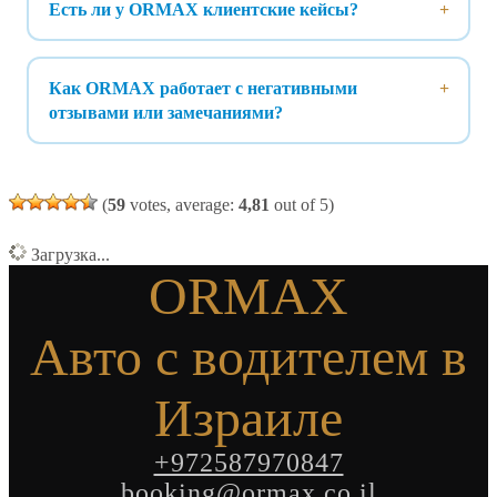
Есть ли у ORMAX клиентские кейсы?
Как ORMAX работает с негативными
отзывами или замечаниями?
(
59
votes, average:
4,81
out of 5)
Загрузка...
ORMAX
Авто с водителем в
Израиле
+972587970847
booking@ormax.co.il