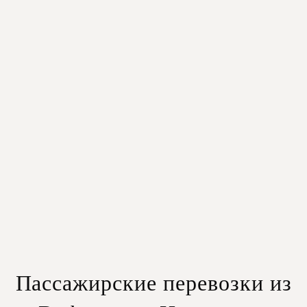
Прямую и удобную поездку – без сложных пересадок и
ожиданий.
Персональный сервис – гибкое время и место
отправления.
Комфорт и безопасность – современные автомобили с
кондиционером.
Помощь при пересечении границы – содействие в
организации транспорта на палестинской стороне.
Пассажирские перевозки из