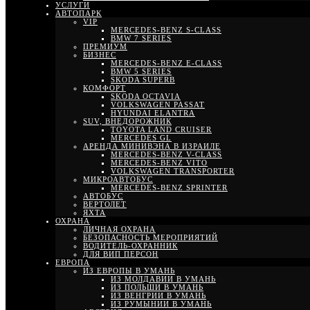
УСЛУГИ
АВТОПАРК
VIP
MERCEDES-BENZ S-CLASS
BMW 7 SERIES
ПРЕМИУМ
БИЗНЕС
MERCEDES-BENZ E-CLASS
BMW 5 SERIES
SKODA SUPERB
КОМФОРТ
SKODA OCTAVIA
VOLKSWAGEN PASSAT
HYUNDAI ELANTRA
SUV, ВНЕДОРОЖНИК
TOYOTA LAND CRUISER
MERCEDES GL
АРЕНДА МИНИВЭНА В ИЗРАИЛЕ
MERCEDES-BENZ V-CLASS
MERCEDES-BENZ VITO
VOLKSWAGEN TRANSPORTER
МИКРОАВТОБУС
MERCEDES-BENZ SPRINTER
АВТОБУС
ВЕРТОЛЕТ
ЯХТА
ОХРАНА
ЛИЧНАЯ ОХРАНА
БЕЗОПАСНОСТЬ МЕРОПРИЯТИЙ
ВОДИТЕЛЬ-ОХРАННИК
ДЛЯ ВИП ПЕРСОН
ЕВРОПА
ИЗ ЕВРОПЫ В УМАНЬ
ИЗ МОЛДАВИИ В УМАНЬ
ИЗ ПОЛЬШИ В УМАНЬ
ИЗ ВЕНГРИИ В УМАНЬ
ИЗ РУМЫНИИ В УМАНЬ