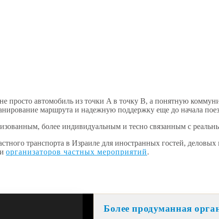
не просто автомобиль из точки A в точку B, а понятную комму
ланирование маршрута и надежную поддержку еще до начала поез
низованным, более индивидуальным и тесно связанным с реальн
астного транспорта в Израиле для иностранных гостей, деловых
и
организаторов частных мероприятий
.
Более продуманная орга