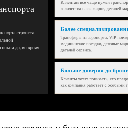
Клиентам все чаще нужен транспор
анспорта
количества пассажиров, деталей ма
Более специализированн
нспорта строится
Трансферы из аэропорта, VIP-поезд
альной
медицинские поездки, деловые ма
 опыта до, во время
деталей сервиса.
Больше доверия до брон
Клиенты хотят понимать, кто предо
как компания работает с особыми 
витие сервиса и будущие улучш