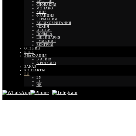
АВСТРИЯ
СЛОВАКИЯ
МОНАКО
КИПР
ФРАНЦИЯ
ГЕРМАНИЯ
ВЕЛИКОБРИТАНИЯ
ЧЕХИЯ
ИТАЛИЯ
ПОЛЬША
ШВЕЙЦАРИЯ
РУМЫНИЯ
ВЕНГРИЯ
ОТЗЫВЫ
БЛОГ
ЭВАКУАЦИЯ
В АЗИЮ
В РОССИЮ
ЗАКАЗ
КОНТАКТЫ
RU
EN
RU
HE
Будущее ч