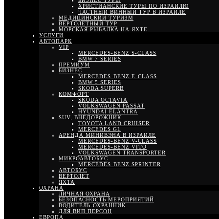
БИЗНЕС ТУРЫ
ХРИСТИАНСКИЕ ТУРЫ ПО ИЗРАИЛЮ
ЧАСТНЫЙ ВИННЫЙ ТУР В ИЗРАИЛЕ
МЕДИЦИНСКИЙ ТУРИЗМ
ВЕРТОЛЕТНЫЙ ТУР
МОРСКАЯ РЫБАЛКА НА ЯХТЕ
УСЛУГИ
АВТОПАРК
VIP
MERCEDES-BENZ S-CLASS
BMW 7 SERIES
ПРЕМИУМ
БИЗНЕС
MERCEDES-BENZ E-CLASS
BMW 5 SERIES
SKODA SUPERB
КОМФОРТ
SKODA OCTAVIA
VOLKSWAGEN PASSAT
HYUNDAI ELANTRA
SUV, ВНЕДОРОЖНИК
TOYOTA LAND CRUISER
MERCEDES GL
АРЕНДА МИНИВЭНА В ИЗРАИЛЕ
MERCEDES-BENZ V-CLASS
MERCEDES-BENZ VITO
VOLKSWAGEN TRANSPORTER
МИКРОАВТОБУС
MERCEDES-BENZ SPRINTER
АВТОБУС
ВЕРТОЛЕТ
ЯХТА
ОХРАНА
ЛИЧНАЯ ОХРАНА
БЕЗОПАСНОСТЬ МЕРОПРИЯТИЙ
ВОДИТЕЛЬ-ОХРАННИК
ДЛЯ ВИП ПЕРСОН
ЕВРОПА