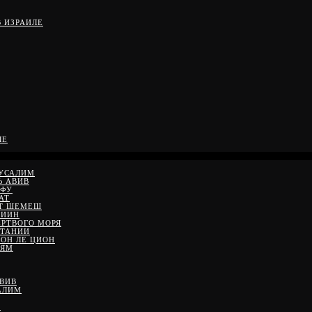
 ИЗРАИЛЕ
ЛЕ
РУСАЛИМ
Ь АВИВ
ЙФУ
АТ
ЙТ ШЕМЕШ
ДИИН
ЕРТВОГО МОРЯ
ЕТАНИИ
ШОН ЛЕ ЦИОН
 ЯМ
АВИВ
АЛИМ
М