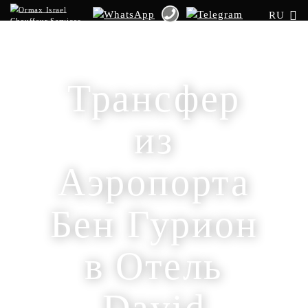
RU
Трансфер
из
Аэропорта
Бен Гурион
в Отель
David