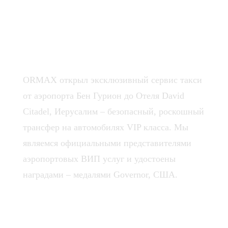
Преимущества
трансфера из Аэропорта
TLV в отель
ORMAX открыл эксклюзивный сервис такси
от аэропорта Бен Гурион до Отеля David
Citadel, Иерусалим – безопасный, роскошный
трансфер на автомобилях VIP класса. Мы
являемся официальными представителями
аэропортовых ВИП услуг и удостоены
наградами – медалями Governor, США.
ОПЛАТА ПО ФАКТУ