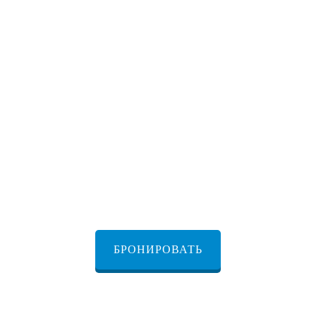
ОТСЛЕДИМ РЕЙС
ТАКСИ КО ВРЕМЕНИ
БЕЗЛИМИТ БАГАЖА
ДЕТСКИЕ АВТОКРЕСЛА
БЕСПЛАТНАЯ ЗАРЯДКА
БРОНИРОВАТЬ