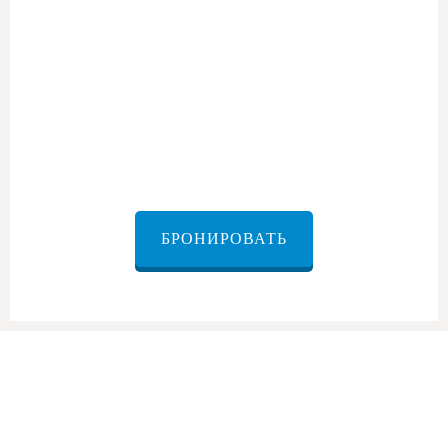
автобус из аэропорта в отель David
Citadel
БРОНИРОВАТЬ