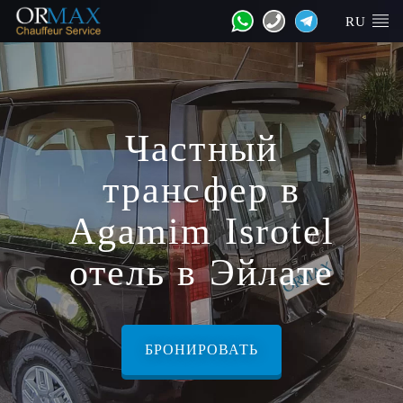
RU
Частный
трансфер в
Agamim Isrotel
отель в Эйлате
БРОНИРОВАТЬ