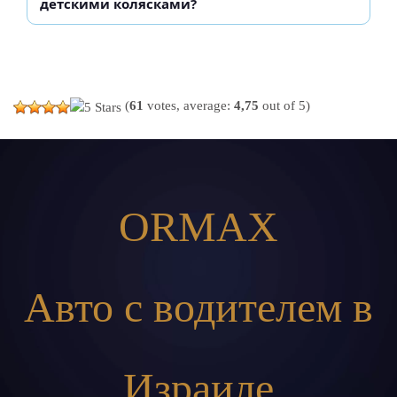
детскими колясками?
(
61
votes, average:
4,75
out of 5)
ORMAX
Авто с водителем в
Израиле