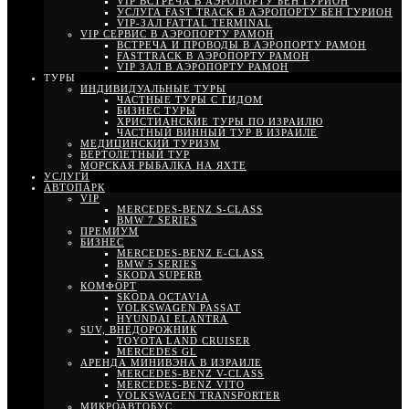
VIP ВСТРЕЧА В АЭРОПОРТУ БЕН ГУРИОН
УСЛУГА FAST TRACK В АЭРОПОРТУ БЕН ГУРИОН
VIP-ЗАЛ FATTAL TERMINAL
VIP СЕРВИС В АЭРОПОРТУ РАМОН
ВСТРЕЧА И ПРОВОДЫ В АЭРОПОРТУ РАМОН
FASTTRACK В АЭРОПОРТУ РАМОН
VIP ЗАЛ В АЭРОПОРТУ РАМОН
ТУРЫ
ИНДИВИДУАЛЬНЫЕ ТУРЫ
ЧАСТНЫЕ ТУРЫ С ГИДОМ
БИЗНЕС ТУРЫ
ХРИСТИАНСКИЕ ТУРЫ ПО ИЗРАИЛЮ
ЧАСТНЫЙ ВИННЫЙ ТУР В ИЗРАИЛЕ
МЕДИЦИНСКИЙ ТУРИЗМ
ВЕРТОЛЕТНЫЙ ТУР
МОРСКАЯ РЫБАЛКА НА ЯХТЕ
УСЛУГИ
АВТОПАРК
VIP
MERCEDES-BENZ S-CLASS
BMW 7 SERIES
ПРЕМИУМ
БИЗНЕС
MERCEDES-BENZ E-CLASS
BMW 5 SERIES
SKODA SUPERB
КОМФОРТ
SKODA OCTAVIA
VOLKSWAGEN PASSAT
HYUNDAI ELANTRA
SUV, ВНЕДОРОЖНИК
TOYOTA LAND CRUISER
MERCEDES GL
АРЕНДА МИНИВЭНА В ИЗРАИЛЕ
MERCEDES-BENZ V-CLASS
MERCEDES-BENZ VITO
VOLKSWAGEN TRANSPORTER
МИКРОАВТОБУС