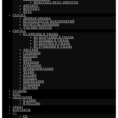
MERCEDES-BENZ SPRINTER
АВТОБУС
ВЕРТОЛЕТ
ЯХТА
ОХРАНА
ЛИЧНАЯ ОХРАНА
БЕЗОПАСНОСТЬ МЕРОПРИЯТИЙ
ВОДИТЕЛЬ-ОХРАННИК
ДЛЯ ВИП ПЕРСОН
ЕВРОПА
ИЗ ЕВРОПЫ В УМАНЬ
ИЗ МОЛДАВИИ В УМАНЬ
ИЗ ПОЛЬШИ В УМАНЬ
ИЗ ВЕНГРИИ В УМАНЬ
ИЗ РУМЫНИИ В УМАНЬ
АВСТРИЯ
СЛОВАКИЯ
МОНАКО
КИПР
ФРАНЦИЯ
ГЕРМАНИЯ
ВЕЛИКОБРИТАНИЯ
ЧЕХИЯ
ИТАЛИЯ
ПОЛЬША
ШВЕЙЦАРИЯ
РУМЫНИЯ
ВЕНГРИЯ
ОТЗЫВЫ
БЛОГ
ЭВАКУАЦИЯ
В АЗИЮ
В РОССИЮ
ЗАКАЗ
КОНТАКТЫ
RU
EN