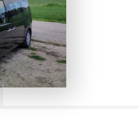
трансфер
из Мертвого мо