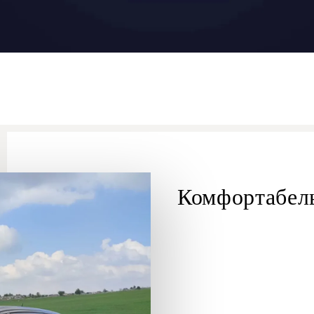
Комфортабел
Мертвого моря