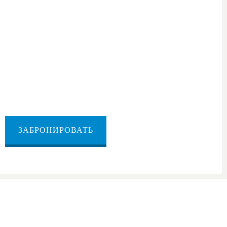
 Мертвое море — Тверия
ря в Тверию
ЗАБРОНИРОВАТЬ