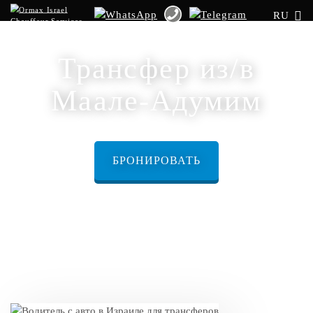
RU
Трансфер из/в
Маале-Адумим
БРОНИРОВАТЬ