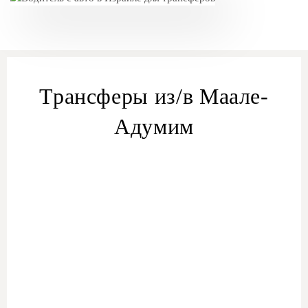
Трансферы из/в Маале-
Адумим
Трансфер из/в Маале-Адумим