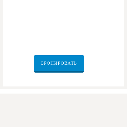
трансфер из Маале-Адумим
БРОНИРОВАТЬ