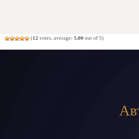
(
12
votes, average:
5,00
out of 5)
Ав