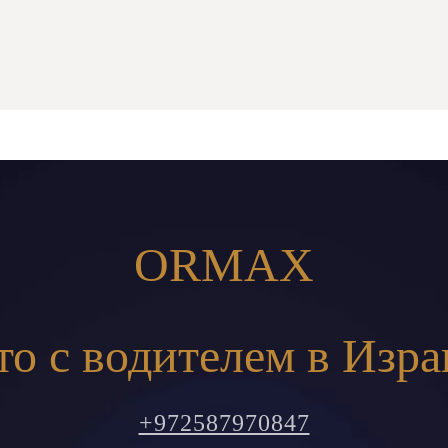
ORMAX
то с водителем в Изра
+972587970847