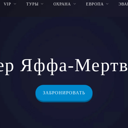
VIP
ТУРЫ
ОХРАНА
ЕВРОПА
ЭВА
ер Яффа-Мертв
ЗАБРОНИРОВАТЬ