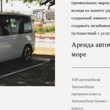
премиальных марок
исходя из вашего у
созданный именно т
создавать незабыва
путешествий с усл
Аренда авто
море
VIP автомобили
Автомобили
премиум-класса
Автомобили бизнес-
класса