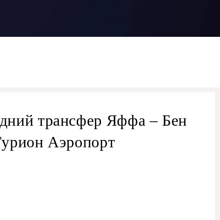
дний трансфер Яффа – Бен
Гурион Аэропорт
трансфера из Яффа в аэропорт TLV
рансфер из аэропорта Бен-Гурион
трансфер Яффа — Бен-Гурион