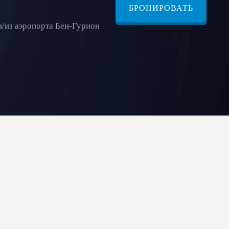
БРОНИРОВАТЬ
в/из аэропорта Бен-Гурион