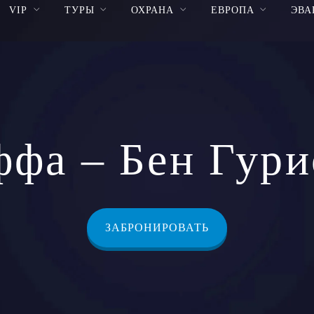
VIP
ТУРЫ
ОХРАНА
ЕВРОПА
ЭВА
ффа – Бен Гури
ЗАБРОНИРОВАТЬ