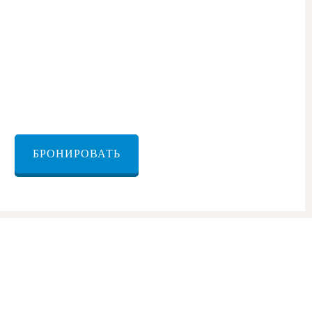
нсфер из Яффа в аэропорт Бен-Гурион
БРОНИРОВАТЬ