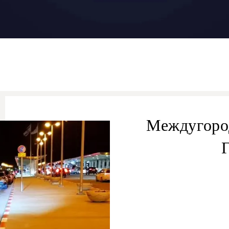
Междугоро
т