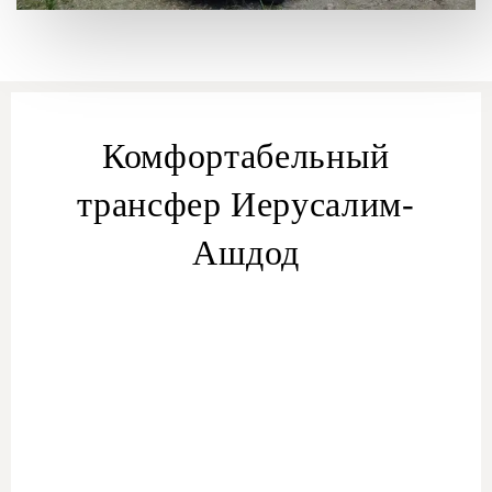
Комфортабельный
трансфер Иерусалим-
Ашдод
из Иерусалима
трансфера Иерусалим — Ашдод