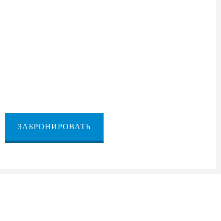
 Ход-ха-Шарон — Герцлия
рона в Герцлию
ЗАБРОНИРОВАТЬ