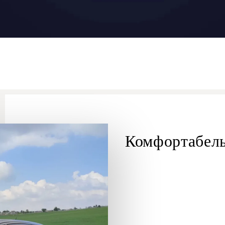
Комфортабел
Ход-ха-Шарона