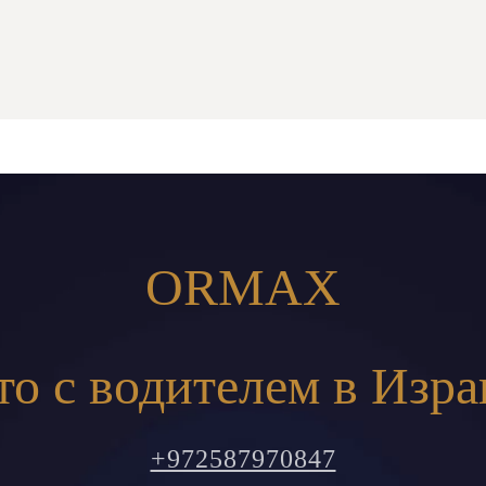
ORMAX
то с водителем в Изра
+972587970847