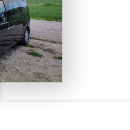
трансфер
из Ход-ха-Ша