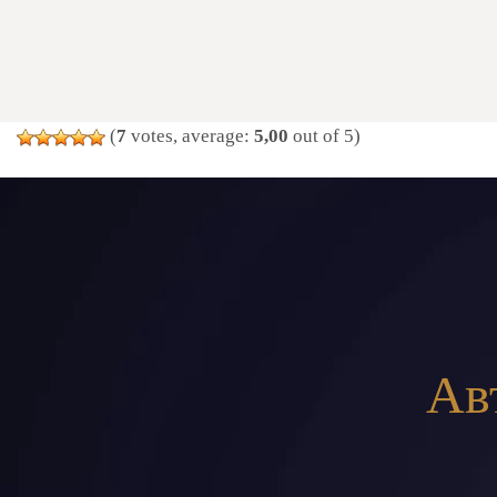
(
7
votes, average:
5,00
out of 5)
Ав