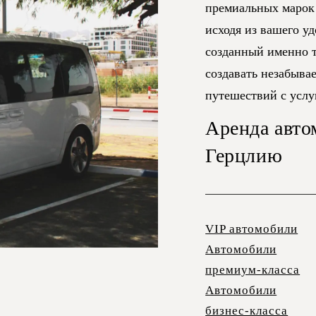
премиальных марок
исходя из вашего у
созданный именно т
создавать незабыва
путешествий с усл
Аренда авто
Герцлию
VIP автомобили
Автомобили
премиум-класса
Автомобили
бизнес-класса