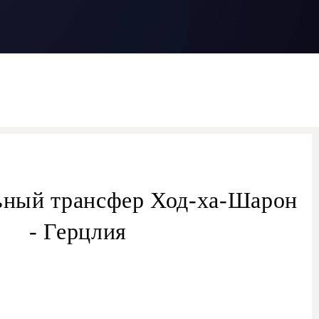
ьный трансфер Ход-ха-Шарон
- Герцлия
трансферу из