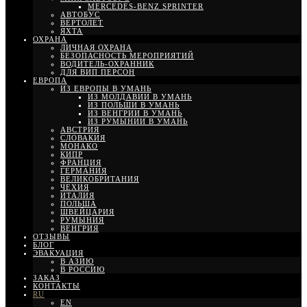
MERCEDES-BENZ SPRINTER
АВТОБУС
ВЕРТОЛЕТ
ЯХТА
ОХРАНА
ЛИЧНАЯ ОХРАНА
БЕЗОПАСНОСТЬ МЕРОПРИЯТИЙ
ВОДИТЕЛЬ-ОХРАННИК
ДЛЯ ВИП ПЕРСОН
ЕВРОПА
ИЗ ЕВРОПЫ В УМАНЬ
ИЗ МОЛДАВИИ В УМАНЬ
ИЗ ПОЛЬШИ В УМАНЬ
ИЗ ВЕНГРИИ В УМАНЬ
ИЗ РУМЫНИИ В УМАНЬ
АВСТРИЯ
СЛОВАКИЯ
МОНАКО
КИПР
ФРАНЦИЯ
ГЕРМАНИЯ
ВЕЛИКОБРИТАНИЯ
ЧЕХИЯ
ИТАЛИЯ
ПОЛЬША
ШВЕЙЦАРИЯ
РУМЫНИЯ
ВЕНГРИЯ
ОТЗЫВЫ
БЛОГ
ЭВАКУАЦИЯ
В АЗИЮ
В РОССИЮ
ЗАКАЗ
КОНТАКТЫ
RU
EN