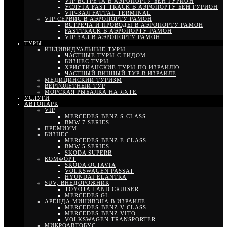
VIP ВСТРЕЧА В АЭРОПОРТУ БЕН ГУРИОН
УСЛУГА FAST TRACK В АЭРОПОРТУ БЕН ГУРИОН
VIP-ЗАЛ FATTAL TERMINAL
VIP СЕРВИС В АЭРОПОРТУ РАМОН
ВСТРЕЧА И ПРОВОДЫ В АЭРОПОРТУ РАМОН
FASTTRACK В АЭРОПОРТУ РАМОН
VIP ЗАЛ В АЭРОПОРТУ РАМОН
ТУРЫ
ИНДИВИДУАЛЬНЫЕ ТУРЫ
ЧАСТНЫЕ ТУРЫ С ГИДОМ
БИЗНЕС ТУРЫ
ХРИСТИАНСКИЕ ТУРЫ ПО ИЗРАИЛЮ
ЧАСТНЫЙ ВИННЫЙ ТУР В ИЗРАИЛЕ
МЕДИЦИНСКИЙ ТУРИЗМ
ВЕРТОЛЕТНЫЙ ТУР
МОРСКАЯ РЫБАЛКА НА ЯХТЕ
УСЛУГИ
АВТОПАРК
VIP
MERCEDES-BENZ S-CLASS
BMW 7 SERIES
ПРЕМИУМ
БИЗНЕС
MERCEDES-BENZ E-CLASS
BMW 5 SERIES
SKODA SUPERB
КОМФОРТ
SKODA OCTAVIA
VOLKSWAGEN PASSAT
HYUNDAI ELANTRA
SUV, ВНЕДОРОЖНИК
TOYOTA LAND CRUISER
MERCEDES GL
АРЕНДА МИНИВЭНА В ИЗРАИЛЕ
MERCEDES-BENZ V-CLASS
MERCEDES-BENZ VITO
VOLKSWAGEN TRANSPORTER
МИКРОАВТОБУС