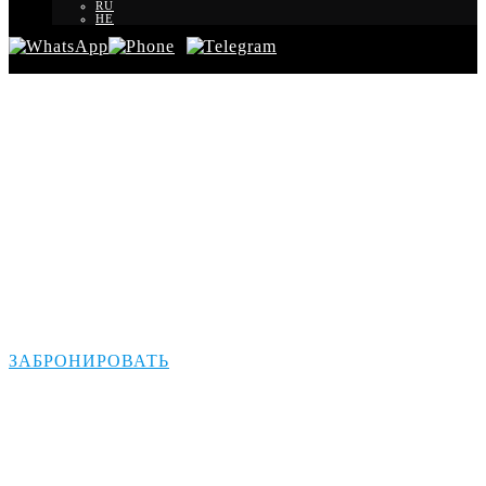
RU
HE
Трансфер Ход-ха-
Шарон – Бен
Гурион Аэропорт
ЗАБРОНИРОВАТЬ