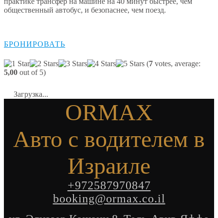
практике трансфер на машине на 40 минут быстрее, чем
общественный автобус, и безопаснее, чем поезд.
БРОНИРОВАТЬ
(
7
votes, average:
5,00
out of 5)
Загрузка...
ORMAX
Авто с водителем в
Израиле
+972587970847
booking@ormax.co.il