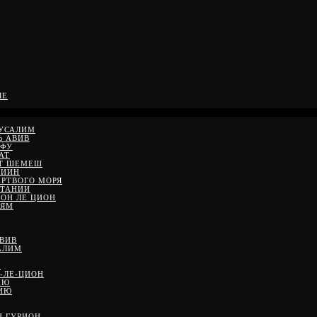
ЛЕ
РУСАЛИМ
Ь АВИВ
ЙФУ
АТ
ЙТ ШЕМЕШ
ДИИН
ЕРТВОГО МОРЯ
ЕТАНИИ
ШОН ЛЕ ЦИОН
 ЯМ
АВИВ
АЛИМ
М
-ЛЕ-ЦИОН
ИЮ
НИЮ
Н ГУРИОН