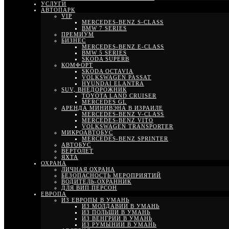
УСЛУГИ
АВТОПАРК
VIP
MERCEDES-BENZ S-CLASS
BMW 7 SERIES
ПРЕМИУМ
БИЗНЕС
MERCEDES-BENZ E-CLASS
BMW 5 SERIES
SKODA SUPERB
КОМФОРТ
SKODA OCTAVIA
VOLKSWAGEN PASSAT
HYUNDAI ELANTRA
SUV, ВНЕДОРОЖНИК
TOYOTA LAND CRUISER
MERCEDES GL
АРЕНДА МИНИВЭНА В ИЗРАИЛЕ
MERCEDES-BENZ V-CLASS
MERCEDES-BENZ VITO
VOLKSWAGEN TRANSPORTER
МИКРОАВТОБУС
MERCEDES-BENZ SPRINTER
АВТОБУС
ВЕРТОЛЕТ
ЯХТА
ОХРАНА
ЛИЧНАЯ ОХРАНА
БЕЗОПАСНОСТЬ МЕРОПРИЯТИЙ
ВОДИТЕЛЬ-ОХРАННИК
ДЛЯ ВИП ПЕРСОН
ЕВРОПА
ИЗ ЕВРОПЫ В УМАНЬ
ИЗ МОЛДАВИИ В УМАНЬ
ИЗ ПОЛЬШИ В УМАНЬ
ИЗ ВЕНГРИИ В УМАНЬ
ИЗ РУМЫНИИ В УМАНЬ