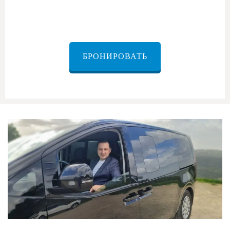
Эйн-Геди в аэропорт Бен-Гурион
БРОНИРОВАТЬ