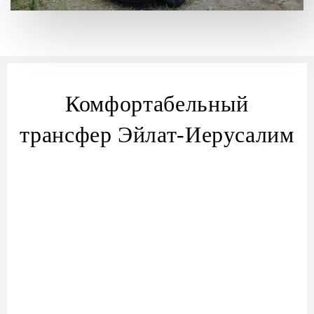
Комфортабельный
трансфер Эйлат-Иерусалим
из Эйлата
трансфера Эйлат — Иерусалим