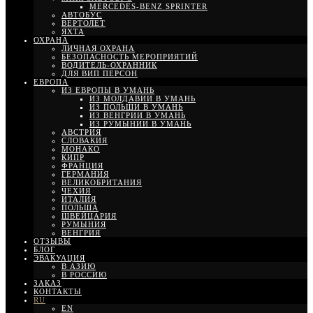
MERCEDES-BENZ SPRINTER
АВТОБУС
ВЕРТОЛЕТ
ЯХТА
ОХРАНА
ЛИЧНАЯ ОХРАНА
БЕЗОПАСНОСТЬ МЕРОПРИЯТИЙ
ВОДИТЕЛЬ-ОХРАННИК
ДЛЯ ВИП ПЕРСОН
ЕВРОПА
ИЗ ЕВРОПЫ В УМАНЬ
ИЗ МОЛДАВИИ В УМАНЬ
ИЗ ПОЛЬШИ В УМАНЬ
ИЗ ВЕНГРИИ В УМАНЬ
ИЗ РУМЫНИИ В УМАНЬ
АВСТРИЯ
СЛОВАКИЯ
МОНАКО
КИПР
ФРАНЦИЯ
ГЕРМАНИЯ
ВЕЛИКОБРИТАНИЯ
ЧЕХИЯ
ИТАЛИЯ
ПОЛЬША
ШВЕЙЦАРИЯ
РУМЫНИЯ
ВЕНГРИЯ
ОТЗЫВЫ
БЛОГ
ЭВАКУАЦИЯ
В АЗИЮ
В РОССИЮ
ЗАКАЗ
КОНТАКТЫ
RU
EN