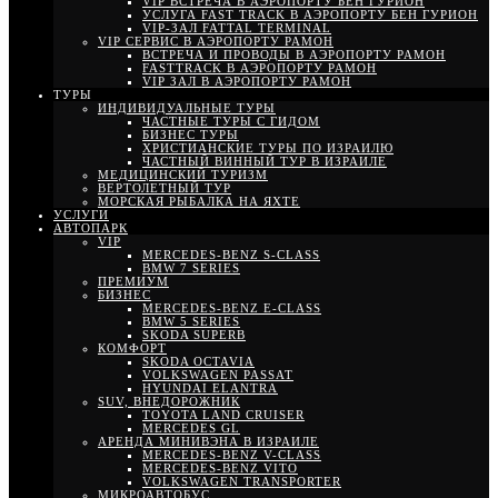
VIP ВСТРЕЧА В АЭРОПОРТУ БЕН ГУРИОН
УСЛУГА FAST TRACK В АЭРОПОРТУ БЕН ГУРИОН
VIP-ЗАЛ FATTAL TERMINAL
VIP СЕРВИС В АЭРОПОРТУ РАМОН
ВСТРЕЧА И ПРОВОДЫ В АЭРОПОРТУ РАМОН
FASTTRACK В АЭРОПОРТУ РАМОН
VIP ЗАЛ В АЭРОПОРТУ РАМОН
ТУРЫ
ИНДИВИДУАЛЬНЫЕ ТУРЫ
ЧАСТНЫЕ ТУРЫ С ГИДОМ
БИЗНЕС ТУРЫ
ХРИСТИАНСКИЕ ТУРЫ ПО ИЗРАИЛЮ
ЧАСТНЫЙ ВИННЫЙ ТУР В ИЗРАИЛЕ
МЕДИЦИНСКИЙ ТУРИЗМ
ВЕРТОЛЕТНЫЙ ТУР
МОРСКАЯ РЫБАЛКА НА ЯХТЕ
УСЛУГИ
АВТОПАРК
VIP
MERCEDES-BENZ S-CLASS
BMW 7 SERIES
ПРЕМИУМ
БИЗНЕС
MERCEDES-BENZ E-CLASS
BMW 5 SERIES
SKODA SUPERB
КОМФОРТ
SKODA OCTAVIA
VOLKSWAGEN PASSAT
HYUNDAI ELANTRA
SUV, ВНЕДОРОЖНИК
TOYOTA LAND CRUISER
MERCEDES GL
АРЕНДА МИНИВЭНА В ИЗРАИЛЕ
MERCEDES-BENZ V-CLASS
MERCEDES-BENZ VITO
VOLKSWAGEN TRANSPORTER
МИКРОАВТОБУС