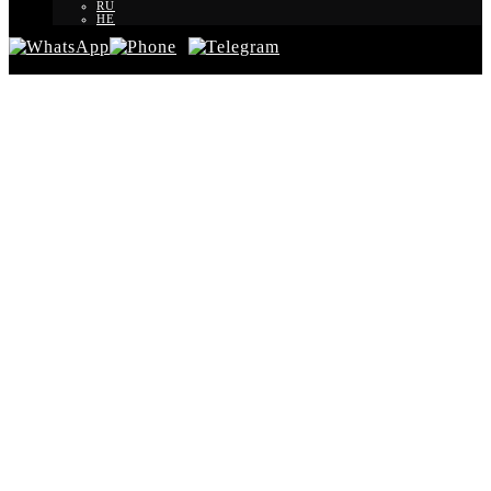
RU
HE
Трансферы по городам Израиля
Трансфер из Беэр
Шева в Тель Авив
из Тель Авива в Беэр Шева