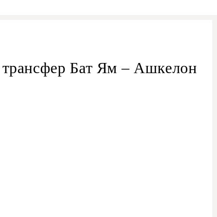
трансфер Бат Ям – Ашкелон
трансфера из Бат
 – Ашкелон
из Бат Ям в