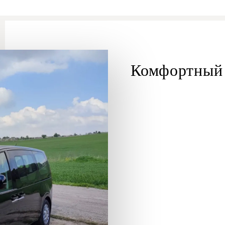
Комфортный 
Ям
трансфер Бат Ям
Ашкелон