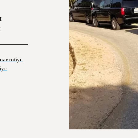
я
н
оавтобус
бус