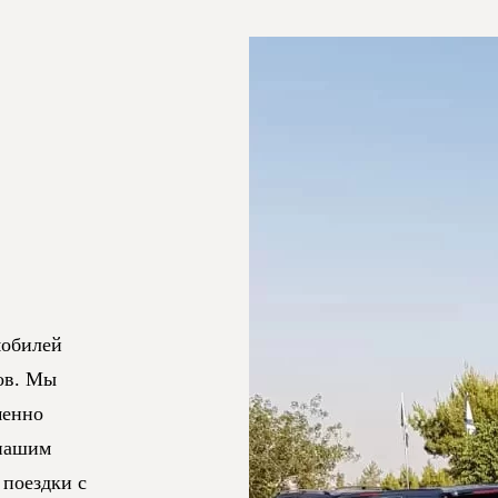
обилей
ов. Мы
менно
 нашим
 поездки с