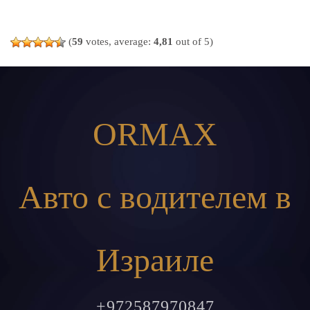
(
59
votes, average:
4,81
out of 5)
ORMAX
Авто с водителем в
Израиле
+972587970847