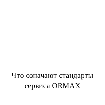
трансферы из аэропорта
деловые
перевозки
семейные трансферы
медицинские поездки
перевозки авиационных экипажей
почасовую услугу шофера
Что означают стандарты
сервиса ORMAX