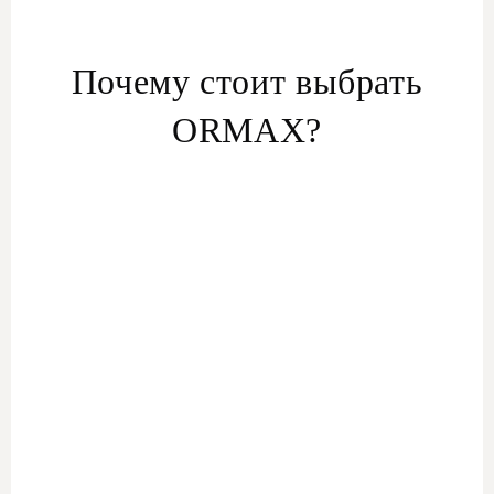
Почему стоит выбрать
ORMAX?
Опытные водители:
Наши водители —
высококвалифицированные специалисты, хорошо
знающие местность. Они говорят на нескольких
языках, включая английский, русский, иврит и
украинский, а также могут выступать в качестве
персональных гидов.
Роскошный автопарк:
Путешествуйте стильно,
используя наш ряд высококлассных автомобилей,
включая седаны, внедорожники, минивэны и
микроавтобусы. Мы предлагаем автомобили таких
роскошных марок, как Lexus, Toyota, Mercedes, BMW,
Hyundai, Audi, Tesla и других.