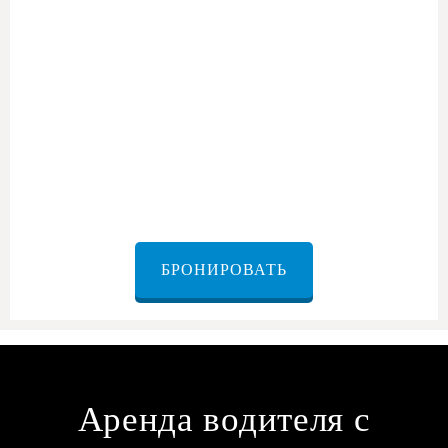
Индивидуальные маршруты:
Мы поможем
спланировать ваш маршрут, чтобы вы получили
максимум удовольствия от поездки, будь вы деловой
человек, пара или семья с детьми.
Обслуживание по всей стране:
Наши услуги
доступны по всему Израилю, что гарантирует вам
беспрепятственное путешествие в любой пункт
назначения.
БРОНИРОВАТЬ
Аренда водителя с