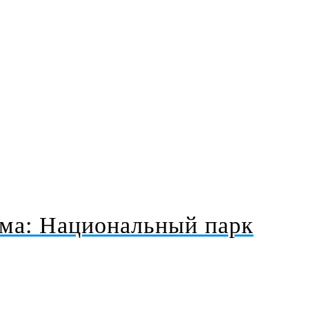
 Тель Авива
има: Национальный парк