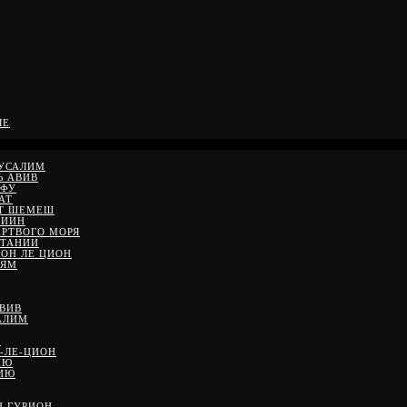
ЛЕ
РУСАЛИМ
Ь АВИВ
ЙФУ
АТ
ЙТ ШЕМЕШ
ДИИН
ЕРТВОГО МОРЯ
ЕТАНИИ
ШОН ЛЕ ЦИОН
 ЯМ
АВИВ
АЛИМ
М
-ЛЕ-ЦИОН
ИЮ
НИЮ
Н ГУРИОН