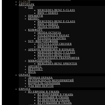
УСЛУГИ
АВТОПАРК
VIP
MERCEDES-BENZ S-CLASS
BMW 7 SERIES
ПРЕМИУМ
БИЗНЕС
MERCEDES-BENZ E-CLASS
BMW 5 SERIES
SKODA SUPERB
КОМФОРТ
SKODA OCTAVIA
VOLKSWAGEN PASSAT
HYUNDAI ELANTRA
SUV, ВНЕДОРОЖНИК
TOYOTA LAND CRUISER
MERCEDES GL
АРЕНДА МИНИВЭНА В ИЗРАИЛЕ
MERCEDES-BENZ V-CLASS
MERCEDES-BENZ VITO
VOLKSWAGEN TRANSPORTER
МИКРОАВТОБУС
MERCEDES-BENZ SPRINTER
АВТОБУС
ВЕРТОЛЕТ
ЯХТА
ОХРАНА
ЛИЧНАЯ ОХРАНА
БЕЗОПАСНОСТЬ МЕРОПРИЯТИЙ
ВОДИТЕЛЬ-ОХРАННИК
ДЛЯ ВИП ПЕРСОН
ЕВРОПА
ИЗ ЕВРОПЫ В УМАНЬ
ИЗ МОЛДАВИИ В УМАНЬ
ИЗ ПОЛЬШИ В УМАНЬ
ИЗ ВЕНГРИИ В УМАНЬ
ИЗ РУМЫНИИ В УМАНЬ