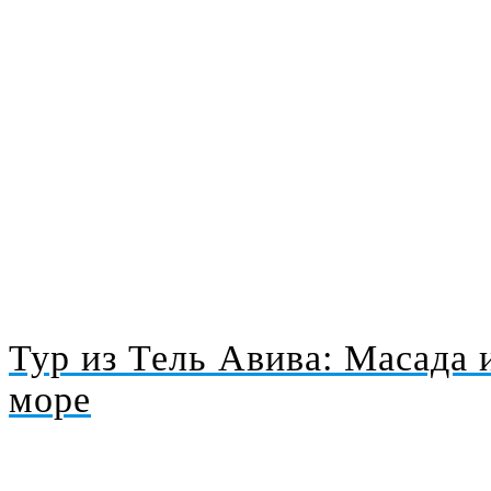
Частные туры с гидом
Туры в Масаду 
Тур из Тель Авива: Масада 
море