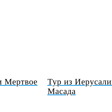
из Иерусалима,
и Мертвое
Тур из Иерусал
Масада