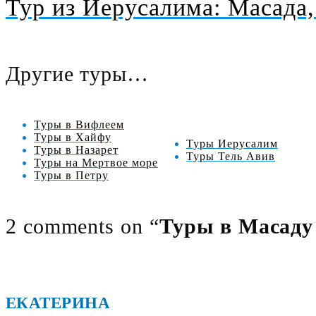
Тур из Иерусалима: Масада
Другие туры…
Туры в Вифлеем
Туры в
Хайфу
Туры Иерусалим
Туры в Назарет
Туры Тель Авив
Туры на Мертвое море
Туры в Петру
2 comments on “
Туры в Масаду
ЕКАТЕРИНА