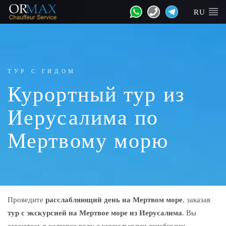
RU
ТУР С ГИДОМ
Курортный тур из
Иерусалима по
Мертвому морю
Проведите
расслабляющий день на Мертвом море
, заказав
тур с экскурсией на Мертвое море из Иерусалима
. Вы
окунетесь в соленую воду с уникальными лечебными