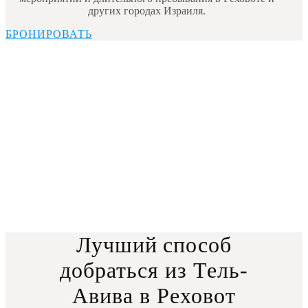
других городах Израиля.
БРОНИРОВАТЬ
Закажите пассажирские
перевозки из Тель-Авива в
Реховот уже сегодня!
Путешествуйте с комфортом и надежностью с
ORMAX. Независимо от того, нужна вам разовая
поездка или долгосрочное обслуживание, мы
предложим лучшее решение для удобного
передвижения. Свяжитесь с нами прямо сейчас, чтобы
уточнить стоимость и доступность!
Лучший способ
добраться из Тель-
Авива в Реховот