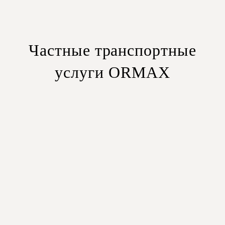
Частные транспортные
услуги ORMAX
Седаны
– удобный выбор для индивидуальных
путешественников и пар.
Внедорожники
– просторные автомобили с
дополнительным местом для багажа.
Минивэны
– идеальное решение для небольших групп и
семей.