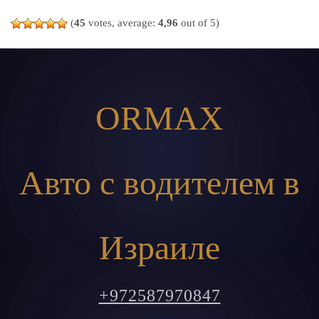
(
45
votes, average:
4,96
out of 5)
ORMAX
Авто с водителем в
Израиле
+972587970847