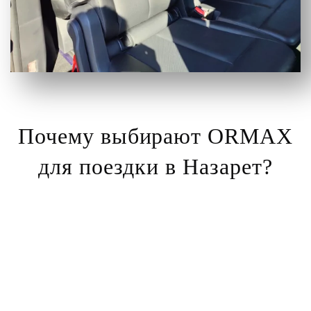
Почему выбирают ORMAX
для поездки в Назарет?
Персональные поездки от двери до двери
– подача
авто в любой точке Тель-Авива с доставкой прямо в
Назарет.
Опытные водители
– лицензированные специалисты с
отличным знанием маршрутов по Израилю.
Круглосуточная работа
– бронируйте поездки в любое