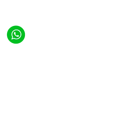
(
4
votes, average:
5,00
out of 5)
ORMAX
Авто с водителем в